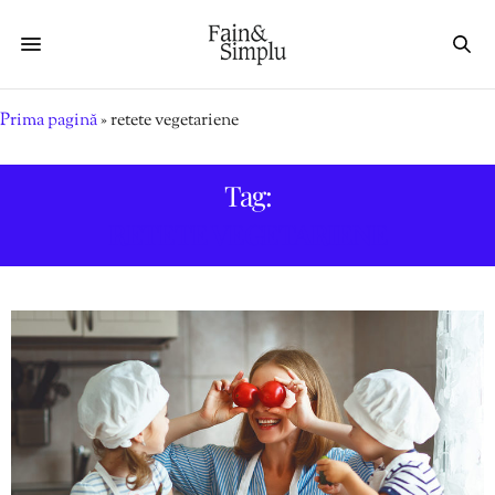
Prima pagină
»
retete vegetariene
Tag:
RETETE VEGETARIENE