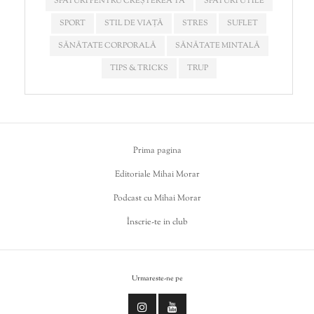
SFATURI PENTRU CREȘTEREA TA
SFATURI UTILE
SPORT
STIL DE VIAȚĂ
STRES
SUFLET
SĂNĂTATE CORPORALĂ
SĂNĂTATE MINTALĂ
TIPS & TRICKS
TRUP
Prima pagina
Editoriale Mihai Morar
Podcast cu Mihai Morar
Înscrie-te in club
Urmareste-ne pe