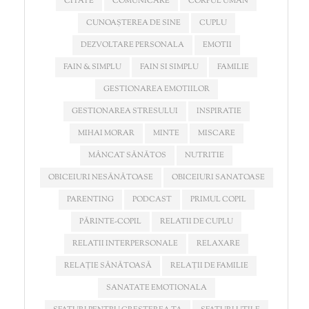
CITATE
COMUNICARE
CORPUL UMAN
CUNOAȘTEREA DE SINE
CUPLU
DEZVOLTARE PERSONALA
EMOTII
FAIN & SIMPLU
FAIN SI SIMPLU
FAMILIE
GESTIONAREA EMOTIILOR
GESTIONAREA STRESULUI
INSPIRATIE
MIHAI MORAR
MINTE
MISCARE
MÂNCAT SĂNĂTOS
NUTRITIE
OBICEIURI NESĂNĂTOASE
OBICEIURI SANATOASE
PARENTING
PODCAST
PRIMUL COPIL
PĂRINTE-COPIL
RELATII DE CUPLU
RELATII INTERPERSONALE
RELAXARE
RELAȚIE SĂNĂTOASĂ
RELAȚII DE FAMILIE
SANATATE EMOTIONALA