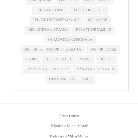
PARENTING
PODCAST
PRIMUL COPIL
PĂRINTE-COPIL
RELATII DE CUPLU
RELATII INTERPERSONALE
RELAXARE
RELAȚIE SĂNĂTOASĂ
RELAȚII DE FAMILIE
SANATATE EMOTIONALA
SFATURI PENTRU CREȘTEREA TA
SFATURI UTILE
SPORT
STIL DE VIAȚĂ
STRES
SUFLET
SĂNĂTATE CORPORALĂ
SĂNĂTATE MINTALĂ
TIPS & TRICKS
TRUP
Prima pagina
Editoriale Mihai Morar
Podcast cu Mihai Morar