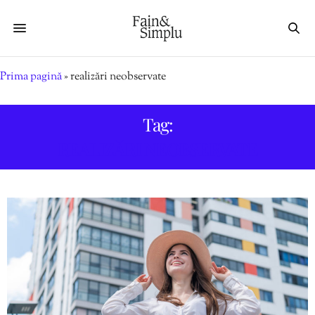
Prima pagină
»
realizări neobservate
Tag:
REALIZĂRI NEOBSERVATE