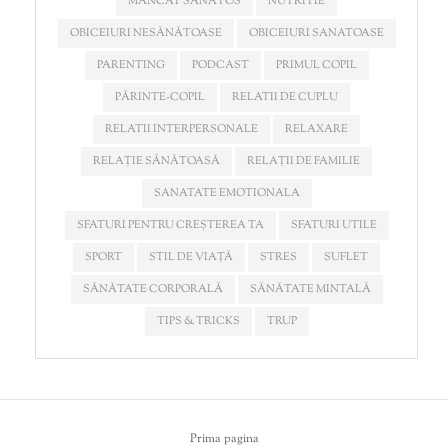
MÂNCAT SĂNĂTOS
NUTRITIE
OBICEIURI NESĂNĂTOASE
OBICEIURI SANATOASE
PARENTING
PODCAST
PRIMUL COPIL
PĂRINTE-COPIL
RELATII DE CUPLU
RELATII INTERPERSONALE
RELAXARE
RELAȚIE SĂNĂTOASĂ
RELAȚII DE FAMILIE
SANATATE EMOTIONALA
SFATURI PENTRU CREȘTEREA TA
SFATURI UTILE
SPORT
STIL DE VIAȚĂ
STRES
SUFLET
SĂNĂTATE CORPORALĂ
SĂNĂTATE MINTALĂ
TIPS & TRICKS
TRUP
Prima pagina