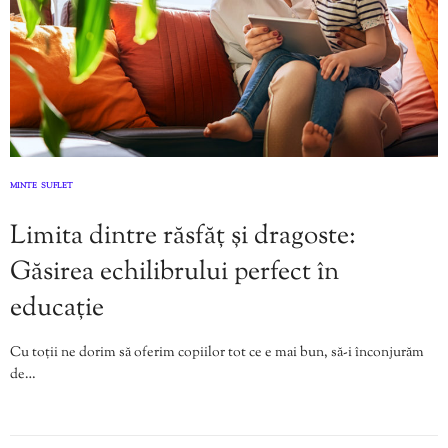
MINTE
SUFLET
,
Limita dintre răsfăț și dragoste:
Găsirea echilibrului perfect în
educație
Cu toții ne dorim să oferim copiilor tot ce e mai bun, să-i înconjurăm
de…