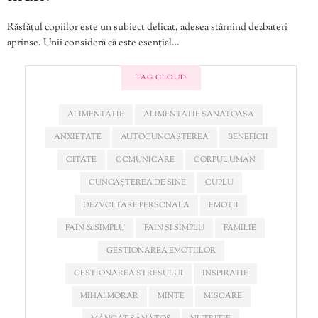
Răsfățul copiilor este un subiect delicat, adesea stârnind dezbateri
aprinse. Unii consideră că este esențial…
TAG CLOUD
ALIMENTATIE
ALIMENTATIE SANATOASA
ANXIETATE
AUTOCUNOAȘTEREA
BENEFICII
CITATE
COMUNICARE
CORPUL UMAN
CUNOAȘTEREA DE SINE
CUPLU
DEZVOLTARE PERSONALA
EMOTII
FAIN & SIMPLU
FAIN SI SIMPLU
FAMILIE
GESTIONAREA EMOTIILOR
GESTIONAREA STRESULUI
INSPIRATIE
MIHAI MORAR
MINTE
MISCARE