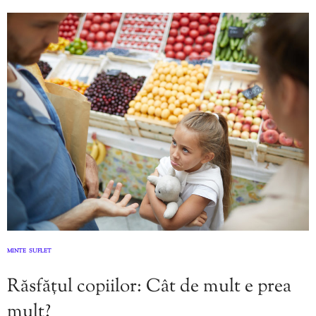
MINTE
SUFLET
,
Răsfățul copiilor: Cât de mult e prea
mult?