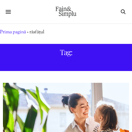
Prima pagină
»
răsfățul
Tag:
RĂSFĂȚUL