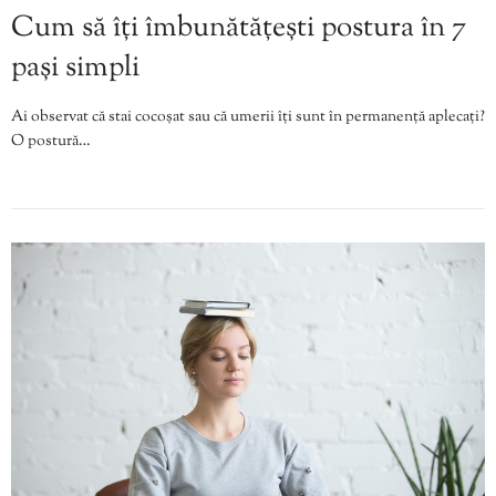
Cum să îți îmbunătățești postura în 7
pași simpli
Ai observat că stai cocoșat sau că umerii îți sunt în permanență aplecați?
O postură…