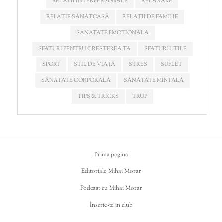
RELATII INTERPERSONALE
RELAXARE
RELAȚIE SĂNĂTOASĂ
RELAȚII DE FAMILIE
SANATATE EMOTIONALA
SFATURI PENTRU CREȘTEREA TA
SFATURI UTILE
SPORT
STIL DE VIAȚĂ
STRES
SUFLET
SĂNĂTATE CORPORALĂ
SĂNĂTATE MINTALĂ
TIPS & TRICKS
TRUP
Prima pagina
Editoriale Mihai Morar
Podcast cu Mihai Morar
Înscrie-te in club