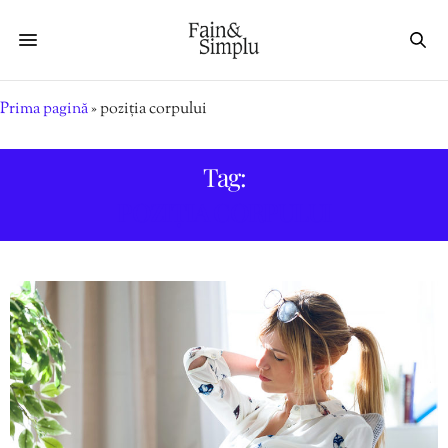
Prima pagină
»
poziția corpului
Tag:
POZIȚIA CORPULUI