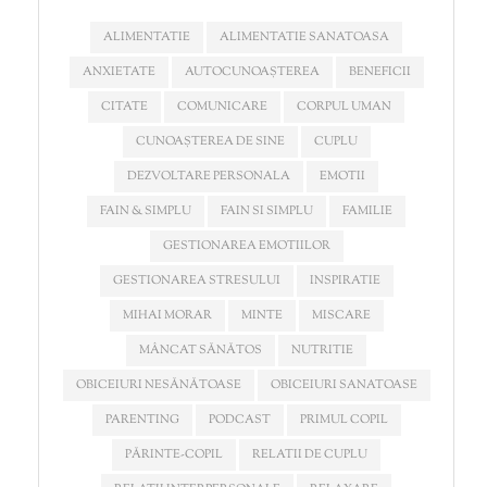
ALIMENTATIE
ALIMENTATIE SANATOASA
ANXIETATE
AUTOCUNOAȘTEREA
BENEFICII
CITATE
COMUNICARE
CORPUL UMAN
CUNOAȘTEREA DE SINE
CUPLU
DEZVOLTARE PERSONALA
EMOTII
FAIN & SIMPLU
FAIN SI SIMPLU
FAMILIE
GESTIONAREA EMOTIILOR
GESTIONAREA STRESULUI
INSPIRATIE
MIHAI MORAR
MINTE
MISCARE
MÂNCAT SĂNĂTOS
NUTRITIE
OBICEIURI NESĂNĂTOASE
OBICEIURI SANATOASE
PARENTING
PODCAST
PRIMUL COPIL
PĂRINTE-COPIL
RELATII DE CUPLU