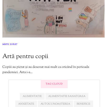
MINTE
SUFLET
,
Artă pentru copii
Copiii au pictat și au desenat mai mult ca oricând în perioada
pandemiei. Arta i-a…
TAG CLOUD
ALIMENTATIE
ALIMENTATIE SANATOASA
ANXIETATE
AUTOCUNOAȘTEREA
BENEFICII