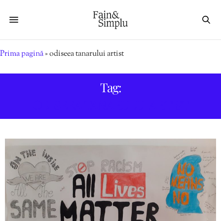
Prima pagină
»
odiseea tanarului artist
Tag:
ODISEEA TANARULUI ARTIST