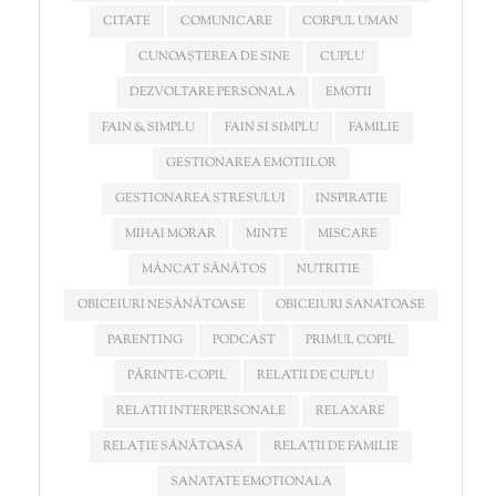
CITATE
COMUNICARE
CORPUL UMAN
CUNOAȘTEREA DE SINE
CUPLU
DEZVOLTARE PERSONALA
EMOTII
FAIN & SIMPLU
FAIN SI SIMPLU
FAMILIE
GESTIONAREA EMOTIILOR
GESTIONAREA STRESULUI
INSPIRATIE
MIHAI MORAR
MINTE
MISCARE
MÂNCAT SĂNĂTOS
NUTRITIE
OBICEIURI NESĂNĂTOASE
OBICEIURI SANATOASE
PARENTING
PODCAST
PRIMUL COPIL
PĂRINTE-COPIL
RELATII DE CUPLU
RELATII INTERPERSONALE
RELAXARE
RELAȚIE SĂNĂTOASĂ
RELAȚII DE FAMILIE
SANATATE EMOTIONALA