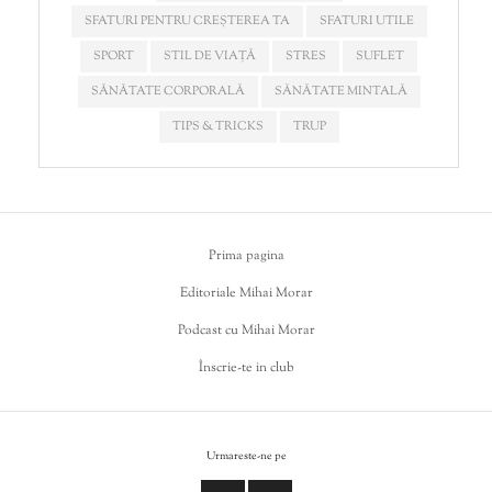
SFATURI PENTRU CREȘTEREA TA
SFATURI UTILE
SPORT
STIL DE VIAȚĂ
STRES
SUFLET
SĂNĂTATE CORPORALĂ
SĂNĂTATE MINTALĂ
TIPS & TRICKS
TRUP
Prima pagina
Editoriale Mihai Morar
Podcast cu Mihai Morar
Înscrie-te in club
Urmareste-ne pe