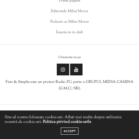
Prima pagina
Editoriale Mihai Morar
Podcast cu Mihai Morar
Înscrie-te in club
Urmareste-ne pe
Fain & Simplu este un proiect Radio ZU, parte a GRUPUL MEDIA CAMINA
(G.M.C.) SRL
Politica de cookies
Site-ul nostru folosește cookie-uri. Aflați mai multe despre utilizarea
noastră de cookie-uri:
Politica privind cookie-urile
LIVE
Politică de confidențialitate
ACCEPT
ANGELA SIMILEA - Nostalgie (Victor