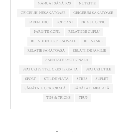
MÂNCAT SĂNĂTOS
NUTRITIE
OBICEIURI NESĂNĂTOASE
OBICEIURI SANATOASE
PARENTING
PODCAST
PRIMUL COPIL
PĂRINTE-COPIL
RELATII DE CUPLU
RELATII INTERPERSONALE
RELAXARE
RELAȚIE SĂNĂTOASĂ
RELAȚII DE FAMILIE
SANATATE EMOTIONALA
SFATURI PENTRU CREȘTEREA TA
SFATURI UTILE
SPORT
STIL DE VIAȚĂ
STRES
SUFLET
SĂNĂTATE CORPORALĂ
SĂNĂTATE MINTALĂ
TIPS & TRICKS
TRUP