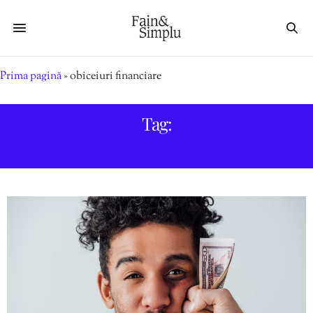
Prima pagină
»
obiceiuri financiare
Tag:
OBICEIURI FINANCIARE