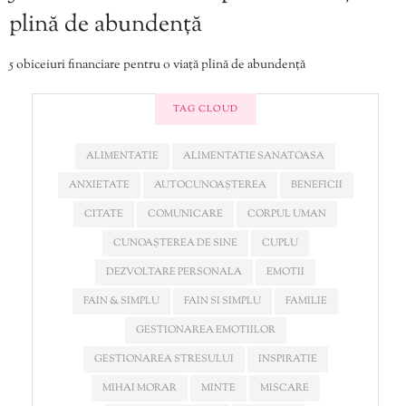
plină de abundență
5 obiceiuri financiare pentru o viață plină de abundență
TAG CLOUD
ALIMENTATIE
ALIMENTATIE SANATOASA
ANXIETATE
AUTOCUNOAȘTEREA
BENEFICII
CITATE
COMUNICARE
CORPUL UMAN
CUNOAȘTEREA DE SINE
CUPLU
DEZVOLTARE PERSONALA
EMOTII
FAIN & SIMPLU
FAIN SI SIMPLU
FAMILIE
GESTIONAREA EMOTIILOR
GESTIONAREA STRESULUI
INSPIRATIE
MIHAI MORAR
MINTE
MISCARE