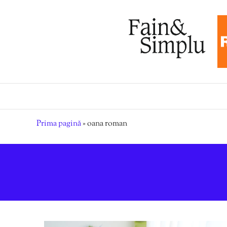
Prima pagină
»
oana roman