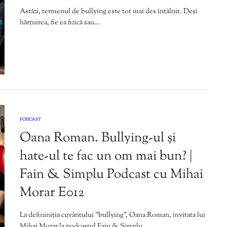
Astăzi, termenul de bullying este tot mai des întâlnit. Deși
hărțuirea, fie ea fizică sau…
PODCAST
Oana Roman. Bullying-ul și
hate-ul te fac un om mai bun? |
Fain & Simplu Podcast cu Mihai
Morar E012
La defininiția cuvântului ”bullying”, Oana Roman, invitata lui
Mihai Morar la podcastul Fain & Simplu…