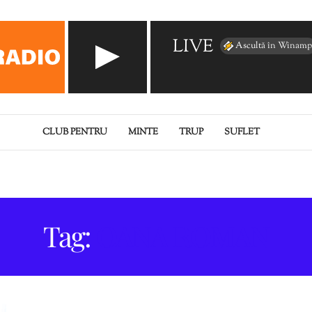
LIVE
Ascultă în Winamp
CLUB PENTRU
MINTE
TRUP
SUFLET
Tag:
OANA ROMAN