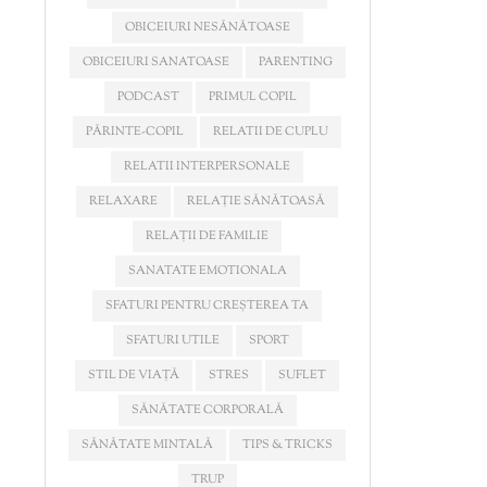
OBICEIURI NESĂNĂTOASE
OBICEIURI SANATOASE
PARENTING
PODCAST
PRIMUL COPIL
PĂRINTE-COPIL
RELATII DE CUPLU
RELATII INTERPERSONALE
RELAXARE
RELAȚIE SĂNĂTOASĂ
RELAȚII DE FAMILIE
SANATATE EMOTIONALA
SFATURI PENTRU CREȘTEREA TA
SFATURI UTILE
SPORT
STIL DE VIAȚĂ
STRES
SUFLET
SĂNĂTATE CORPORALĂ
SĂNĂTATE MINTALĂ
TIPS & TRICKS
TRUP