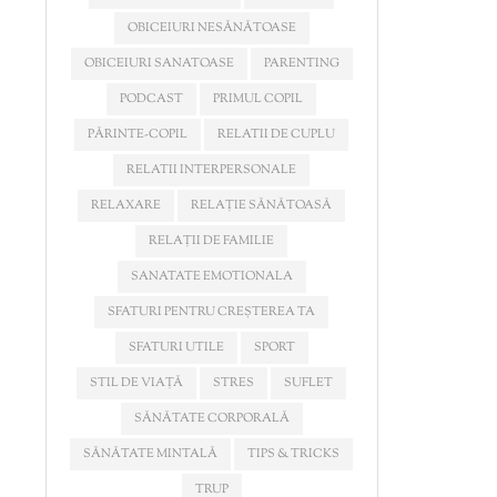
OBICEIURI NESĂNĂTOASE
OBICEIURI SANATOASE
PARENTING
PODCAST
PRIMUL COPIL
PĂRINTE-COPIL
RELATII DE CUPLU
RELATII INTERPERSONALE
RELAXARE
RELAȚIE SĂNĂTOASĂ
RELAȚII DE FAMILIE
SANATATE EMOTIONALA
SFATURI PENTRU CREȘTEREA TA
SFATURI UTILE
SPORT
STIL DE VIAȚĂ
STRES
SUFLET
SĂNĂTATE CORPORALĂ
SĂNĂTATE MINTALĂ
TIPS & TRICKS
TRUP