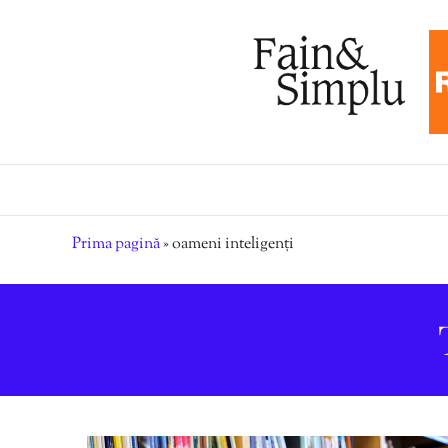
Prima pagină
»
oameni inteligenți