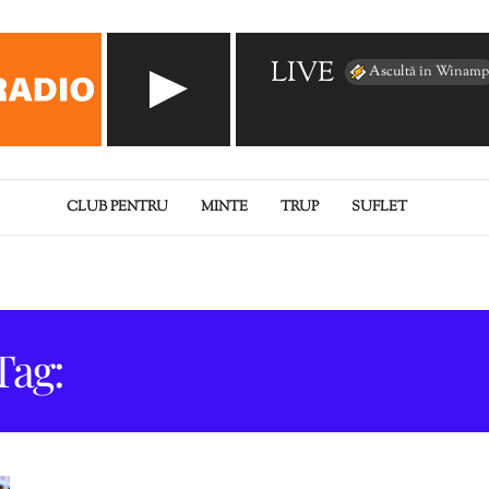
LIVE
Ascultă în Winamp
CLUB PENTRU
MINTE
TRUP
SUFLET
Tag:
OAMENI INTELIGENȚ