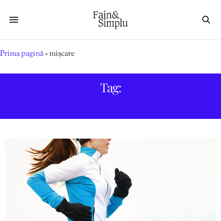
Prima pagină
»
mișcare
Tag:
MIȘCARE