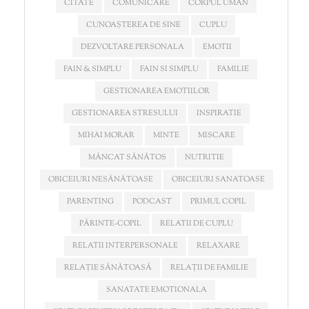
CITATE
COMUNICARE
CORPUL UMAN
CUNOAȘTEREA DE SINE
CUPLU
DEZVOLTARE PERSONALA
EMOTII
FAIN & SIMPLU
FAIN SI SIMPLU
FAMILIE
GESTIONAREA EMOTIILOR
GESTIONAREA STRESULUI
INSPIRATIE
MIHAI MORAR
MINTE
MISCARE
MÂNCAT SĂNĂTOS
NUTRITIE
OBICEIURI NESĂNĂTOASE
OBICEIURI SANATOASE
PARENTING
PODCAST
PRIMUL COPIL
PĂRINTE-COPIL
RELATII DE CUPLU
RELATII INTERPERSONALE
RELAXARE
RELAȚIE SĂNĂTOASĂ
RELAȚII DE FAMILIE
SANATATE EMOTIONALA