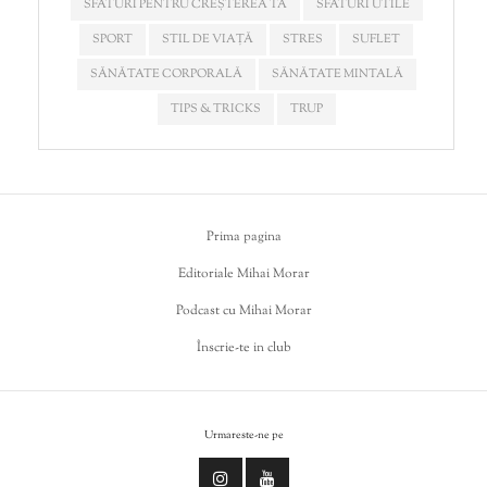
SFATURI PENTRU CREȘTEREA TA
SFATURI UTILE
SPORT
STIL DE VIAȚĂ
STRES
SUFLET
SĂNĂTATE CORPORALĂ
SĂNĂTATE MINTALĂ
TIPS & TRICKS
TRUP
Prima pagina
Editoriale Mihai Morar
Podcast cu Mihai Morar
Înscrie-te in club
Urmareste-ne pe