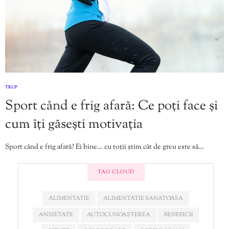
TRUP
Sport când e frig afară: Ce poți face și
cum îți găsești motivația
Sport când e frig afară? Ei bine… cu toții știm cât de greu este să…
TAG CLOUD
ALIMENTATIE
ALIMENTATIE SANATOASA
ANXIETATE
AUTOCUNOAȘTEREA
BENEFICII