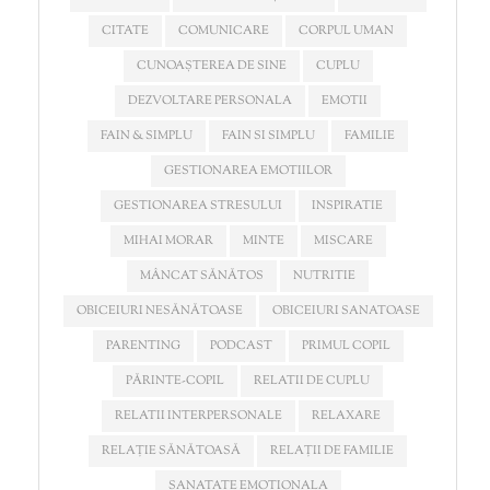
CITATE
COMUNICARE
CORPUL UMAN
CUNOAȘTEREA DE SINE
CUPLU
DEZVOLTARE PERSONALA
EMOTII
FAIN & SIMPLU
FAIN SI SIMPLU
FAMILIE
GESTIONAREA EMOTIILOR
GESTIONAREA STRESULUI
INSPIRATIE
MIHAI MORAR
MINTE
MISCARE
MÂNCAT SĂNĂTOS
NUTRITIE
OBICEIURI NESĂNĂTOASE
OBICEIURI SANATOASE
PARENTING
PODCAST
PRIMUL COPIL
PĂRINTE-COPIL
RELATII DE CUPLU
RELATII INTERPERSONALE
RELAXARE
RELAȚIE SĂNĂTOASĂ
RELAȚII DE FAMILIE
SANATATE EMOTIONALA