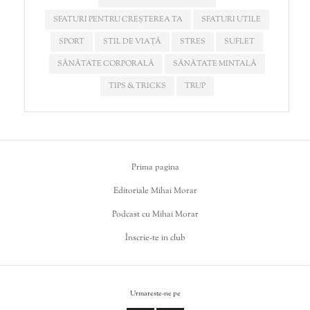
SFATURI PENTRU CREȘTEREA TA
SFATURI UTILE
SPORT
STIL DE VIAȚĂ
STRES
SUFLET
SĂNĂTATE CORPORALĂ
SĂNĂTATE MINTALĂ
TIPS & TRICKS
TRUP
Prima pagina
Editoriale Mihai Morar
Podcast cu Mihai Morar
Înscrie-te in club
Urmareste-ne pe