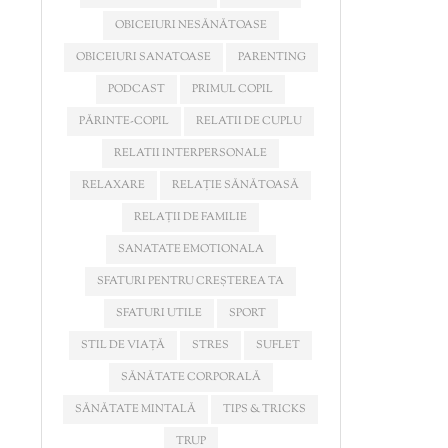
OBICEIURI NESĂNĂTOASE
OBICEIURI SANATOASE
PARENTING
PODCAST
PRIMUL COPIL
PĂRINTE-COPIL
RELATII DE CUPLU
RELATII INTERPERSONALE
RELAXARE
RELAȚIE SĂNĂTOASĂ
RELAȚII DE FAMILIE
SANATATE EMOTIONALA
SFATURI PENTRU CREȘTEREA TA
SFATURI UTILE
SPORT
STIL DE VIAȚĂ
STRES
SUFLET
SĂNĂTATE CORPORALĂ
SĂNĂTATE MINTALĂ
TIPS & TRICKS
TRUP