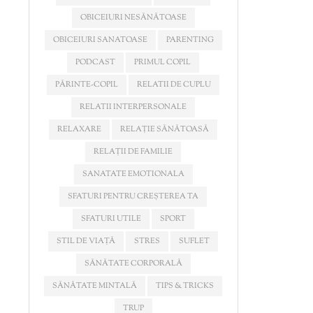
OBICEIURI NESĂNĂTOASE
OBICEIURI SANATOASE
PARENTING
PODCAST
PRIMUL COPIL
PĂRINTE-COPIL
RELATII DE CUPLU
RELATII INTERPERSONALE
RELAXARE
RELAȚIE SĂNĂTOASĂ
RELAȚII DE FAMILIE
SANATATE EMOTIONALA
SFATURI PENTRU CREȘTEREA TA
SFATURI UTILE
SPORT
STIL DE VIAȚĂ
STRES
SUFLET
SĂNĂTATE CORPORALĂ
SĂNĂTATE MINTALĂ
TIPS & TRICKS
TRUP