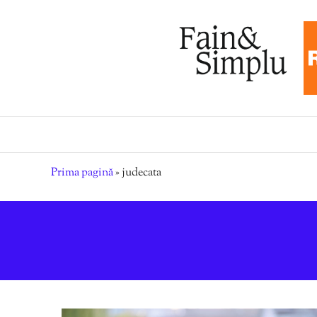
Prima pagină
»
judecata