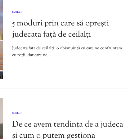
SUFLET
5 moduri prin care să oprești
judecata față de ceilalți
Judecata față de ceilalți: o obișnuință cu care ne confruntăm
cu toții, dar care ne…
SUFLET
De ce avem tendința de a judeca
și cum o putem gestiona