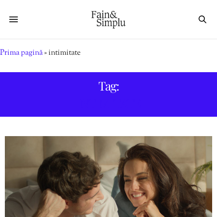
Prima pagină
»
intimitate
Tag:
INTIMITATE