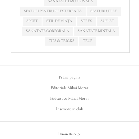
SANATATE EMOTIONALA
SFATURI PENTRU CREȘTEREA TA
SFATURI UTILE
SPORT
STIL DE VIAȚĂ
STRES
SUFLET
SĂNĂTATE CORPORALĂ
SĂNĂTATE MINTALĂ
TIPS & TRICKS
TRUP
Prima pagina
Editoriale Mihai Morar
Podcast cu Mihai Morar
Înscrie-te in club
Urmareste-ne pe