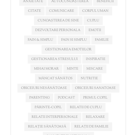
ANXIETATE
AUTOCUNOAȘTEREA
BENEFICII
CITATE
COMUNICARE
CORPUL UMAN
CUNOAȘTEREA DE SINE
CUPLU
DEZVOLTARE PERSONALA
EMOTII
FAIN & SIMPLU
FAIN SI SIMPLU
FAMILIE
GESTIONAREA EMOTIILOR
GESTIONAREA STRESULUI
INSPIRATIE
MIHAI MORAR
MINTE
MISCARE
MÂNCAT SĂNĂTOS
NUTRITIE
OBICEIURI NESĂNĂTOASE
OBICEIURI SANATOASE
PARENTING
PODCAST
PRIMUL COPIL
PĂRINTE-COPIL
RELATII DE CUPLU
RELATII INTERPERSONALE
RELAXARE
RELAȚIE SĂNĂTOASĂ
RELAȚII DE FAMILIE