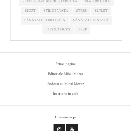
SFATURI PENTRU CREȘTEREA TA
SFATURI UTILE
SPORT
STIL DE VIAȚĂ
STRES
SUFLET
SĂNĂTATE CORPORALĂ
SĂNĂTATE MINTALĂ
TIPS & TRICKS
TRUP
Prima pagina
Editoriale Mihai Morar
Podcast cu Mihai Morar
Înscrie-te in club
Urmareste-ne pe