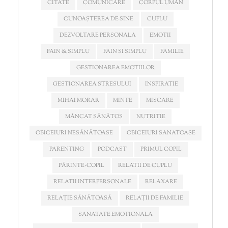
CITATE
COMUNICARE
CORPUL UMAN
CUNOAȘTEREA DE SINE
CUPLU
DEZVOLTARE PERSONALA
EMOTII
FAIN & SIMPLU
FAIN SI SIMPLU
FAMILIE
GESTIONAREA EMOTIILOR
GESTIONAREA STRESULUI
INSPIRATIE
MIHAI MORAR
MINTE
MISCARE
MÂNCAT SĂNĂTOS
NUTRITIE
OBICEIURI NESĂNĂTOASE
OBICEIURI SANATOASE
PARENTING
PODCAST
PRIMUL COPIL
PĂRINTE-COPIL
RELATII DE CUPLU
RELATII INTERPERSONALE
RELAXARE
RELAȚIE SĂNĂTOASĂ
RELAȚII DE FAMILIE
SANATATE EMOTIONALA