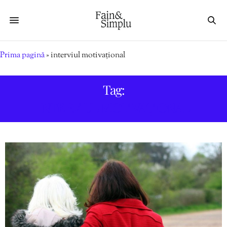
Prima pagină
»
interviul motivațional
Tag:
INTERVIUL MOTIVAȚIONAL