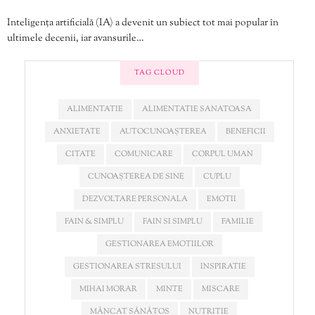
Inteligența artificială (IA) a devenit un subiect tot mai popular în
ultimele decenii, iar avansurile…
TAG CLOUD
ALIMENTATIE
ALIMENTATIE SANATOASA
ANXIETATE
AUTOCUNOAȘTEREA
BENEFICII
CITATE
COMUNICARE
CORPUL UMAN
CUNOAȘTEREA DE SINE
CUPLU
DEZVOLTARE PERSONALA
EMOTII
FAIN & SIMPLU
FAIN SI SIMPLU
FAMILIE
GESTIONAREA EMOTIILOR
GESTIONAREA STRESULUI
INSPIRATIE
MIHAI MORAR
MINTE
MISCARE
MÂNCAT SĂNĂTOS
NUTRITIE