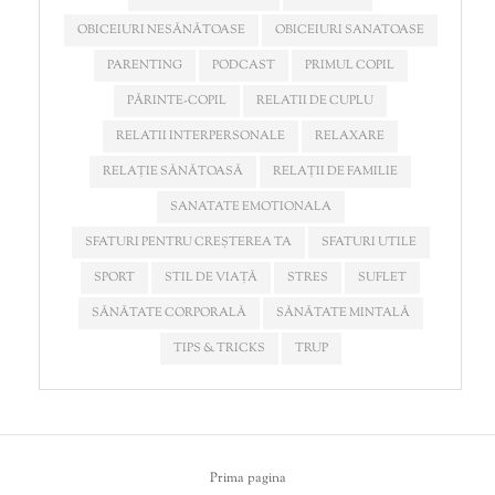
OBICEIURI NESĂNĂTOASE
OBICEIURI SANATOASE
PARENTING
PODCAST
PRIMUL COPIL
PĂRINTE-COPIL
RELATII DE CUPLU
RELATII INTERPERSONALE
RELAXARE
RELAȚIE SĂNĂTOASĂ
RELAȚII DE FAMILIE
SANATATE EMOTIONALA
SFATURI PENTRU CREȘTEREA TA
SFATURI UTILE
SPORT
STIL DE VIAȚĂ
STRES
SUFLET
SĂNĂTATE CORPORALĂ
SĂNĂTATE MINTALĂ
TIPS & TRICKS
TRUP
Prima pagina