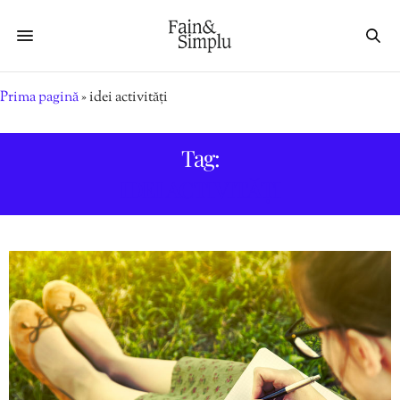
Prima pagină
»
idei activități
Tag:
IDEI ACTIVITĂȚI