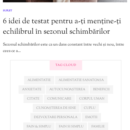
SUFLET
6 idei de testat pentru a-ți menține-ți
echilibrul în sezonul schimbărilor
Sezonul schimbărilor este ca un dans constant între vechi și nou, între
ceea ce a…
TAG CLOUD
ALIMENTATIE
ALIMENTATIE SANATOASA
ANXIETATE
AUTOCUNOAȘTEREA
BENEFICII
CITATE
COMUNICARE
CORPUL UMAN
CUNOAȘTEREA DE SINE
CUPLU
DEZVOLTARE PERSONALA
EMOTII
FAIN & SIMPLU
FAIN SI SIMPLU
FAMILIE