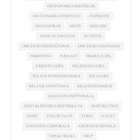
GESTIONAREA EMOTIILOR
GESTIONAREA STRESULUI
INSPIRATIE
MIHAI MORAR
MINTE
MISCARE
MÂNCAT SĂNĂTOS
NUTRITIE
OBICEIURI NESĂNĂTOASE
OBICEIURI SANATOASE
PARENTING
PODCAST
PRIMUL COPIL
PĂRINTE-COPIL
RELATII DE CUPLU
RELATII INTERPERSONALE
RELAXARE
RELAȚIE SĂNĂTOASĂ
RELAȚII DE FAMILIE
SANATATE EMOTIONALA
SFATURI PENTRU CREȘTEREA TA
SFATURI UTILE
SPORT
STIL DE VIAȚĂ
STRES
SUFLET
SĂNĂTATE CORPORALĂ
SĂNĂTATE MINTALĂ
TIPS & TRICKS
TRUP