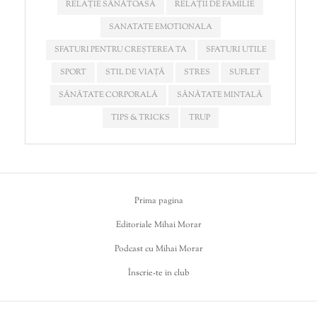
RELAȚIE SĂNĂTOASĂ
RELAȚII DE FAMILIE
SANATATE EMOTIONALA
SFATURI PENTRU CREȘTEREA TA
SFATURI UTILE
SPORT
STIL DE VIAȚĂ
STRES
SUFLET
SĂNĂTATE CORPORALĂ
SĂNĂTATE MINTALĂ
TIPS & TRICKS
TRUP
Prima pagina
Editoriale Mihai Morar
Podcast cu Mihai Morar
Înscrie-te in club