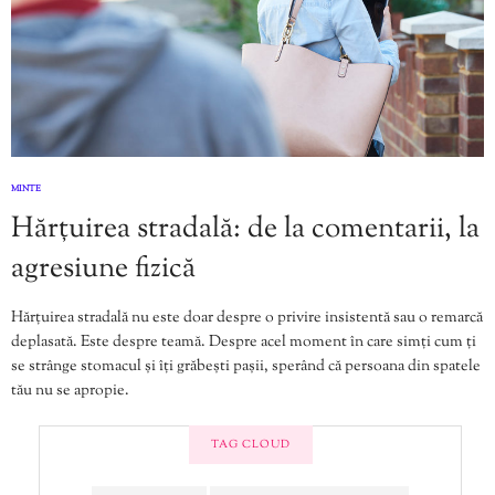
MINTE
Hărțuirea stradală: de la comentarii, la
agresiune fizică
Hărțuirea stradală nu este doar despre o privire insistentă sau o remarcă
deplasată. Este despre teamă. Despre acel moment în care simți cum ți
se strânge stomacul și îți grăbești pașii, sperând că persoana din spatele
tău nu se apropie.
TAG CLOUD