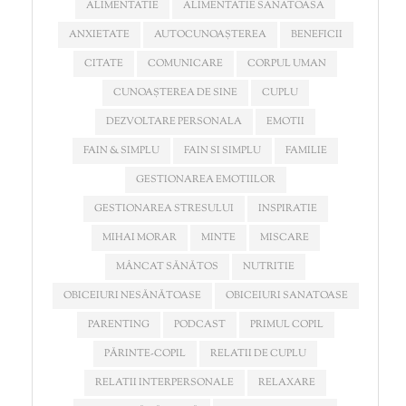
ALIMENTATIE
ALIMENTATIE SANATOASA
ANXIETATE
AUTOCUNOAȘTEREA
BENEFICII
CITATE
COMUNICARE
CORPUL UMAN
CUNOAȘTEREA DE SINE
CUPLU
DEZVOLTARE PERSONALA
EMOTII
FAIN & SIMPLU
FAIN SI SIMPLU
FAMILIE
GESTIONAREA EMOTIILOR
GESTIONAREA STRESULUI
INSPIRATIE
MIHAI MORAR
MINTE
MISCARE
MÂNCAT SĂNĂTOS
NUTRITIE
OBICEIURI NESĂNĂTOASE
OBICEIURI SANATOASE
PARENTING
PODCAST
PRIMUL COPIL
PĂRINTE-COPIL
RELATII DE CUPLU
RELATII INTERPERSONALE
RELAXARE