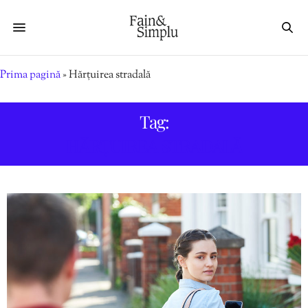
Prima pagină
»
Hărțuirea stradală
Tag:
HĂRȚUIREA STRADALĂ