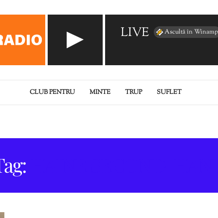
LIVE
Ascultă în Winamp
CLUB PENTRU
MINTE
TRUP
SUFLET
Tag:
HAINE SECOND-HAN