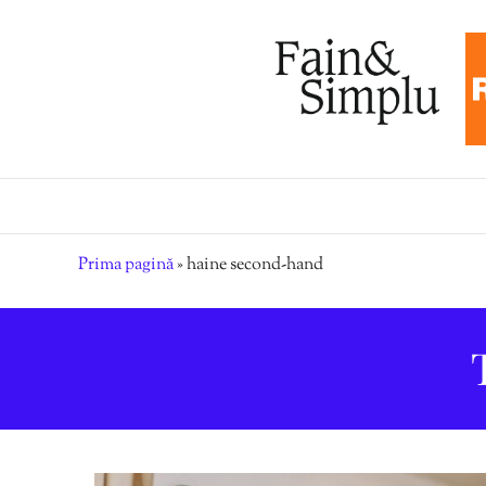
Prima pagină
»
haine second-hand