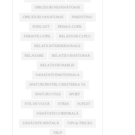
OBICEIURI NESĂNĂTOASE
OBICEIURI SANATOASE
PARENTING
PODCAST
PRIMUL COPIL
PĂRINTE-COPIL
RELATII DE CUPLU
RELATII INTERPERSONALE
RELAXARE
RELAȚIE SĂNĂTOASĂ
RELAȚII DE FAMILIE
SANATATE EMOTIONALA
SFATURI PENTRU CREȘTEREA TA
SFATURI UTILE
SPORT
STIL DE VIAȚĂ
STRES
SUFLET
SĂNĂTATE CORPORALĂ
SĂNĂTATE MINTALĂ
TIPS & TRICKS
TRUP