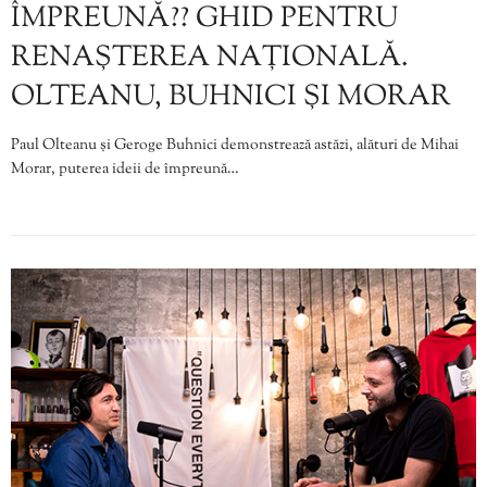
ÎMPREUNĂ?? GHID PENTRU
RENAȘTEREA NAȚIONALĂ.
OLTEANU, BUHNICI ȘI MORAR
Paul Olteanu și Geroge Buhnici demonstrează astăzi, alături de Mihai
Morar, puterea ideii de împreună…