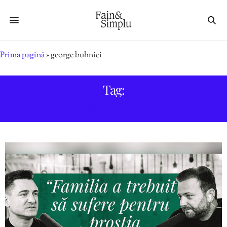
Prima pagină
»
george buhnici
Tag:
GEORGE BUHNICI