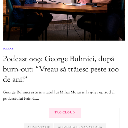
PODCAST
Podcast 009: George Buhnici, după
burn-out: “Vreau să trăiesc peste 100
de ani!”
George Buhnici este invitatul lui Mihai Morar în la 9-lea episod al
podcastului Fain &…
TAG CLOUD
ALIMENTATIE
ALIMENTATIE SANATOASA