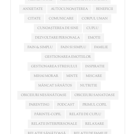
ANXIETATE
AUTOCUNOAȘTEREA
BENEFICII
CITATE
COMUNICARE
CORPUL UMAN
CUNOAȘTEREA DE SINE
CUPLU
DEZVOLTARE PERSONALA
EMOTII
FAIN & SIMPLU
FAIN SI SIMPLU
FAMILIE
GESTIONAREA EMOTIILOR
GESTIONAREA STRESULUI
INSPIRATIE
MIHAI MORAR
MINTE
MISCARE
MÂNCAT SĂNĂTOS
NUTRITIE
OBICEIURI NESĂNĂTOASE
OBICEIURI SANATOASE
PARENTING
PODCAST
PRIMUL COPIL
PĂRINTE-COPIL
RELATII DE CUPLU
RELATII INTERPERSONALE
RELAXARE
RELAȚIE SĂNĂTOASĂ
RELAȚII DE FAMILIE