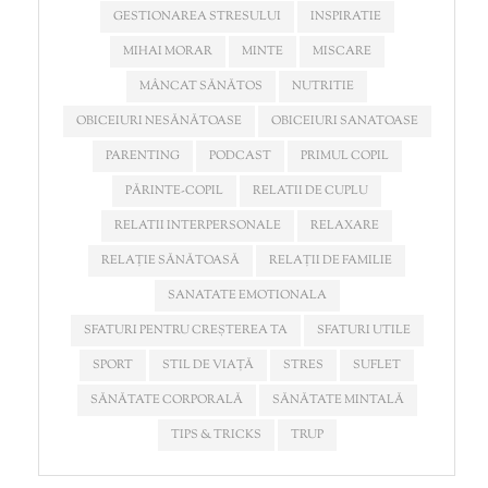
GESTIONAREA STRESULUI
INSPIRATIE
MIHAI MORAR
MINTE
MISCARE
MÂNCAT SĂNĂTOS
NUTRITIE
OBICEIURI NESĂNĂTOASE
OBICEIURI SANATOASE
PARENTING
PODCAST
PRIMUL COPIL
PĂRINTE-COPIL
RELATII DE CUPLU
RELATII INTERPERSONALE
RELAXARE
RELAȚIE SĂNĂTOASĂ
RELAȚII DE FAMILIE
SANATATE EMOTIONALA
SFATURI PENTRU CREȘTEREA TA
SFATURI UTILE
SPORT
STIL DE VIAȚĂ
STRES
SUFLET
SĂNĂTATE CORPORALĂ
SĂNĂTATE MINTALĂ
TIPS & TRICKS
TRUP