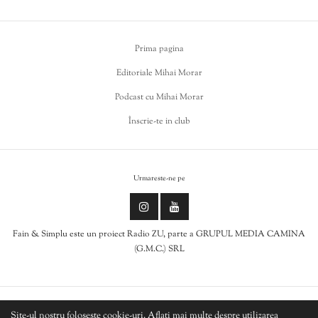
Prima pagina
Editoriale Mihai Morar
Podcast cu Mihai Morar
Înscrie-te in club
Urmareste-ne pe
Fain & Simplu este un proiect Radio ZU, parte a GRUPUL MEDIA CAMINA
(G.M.C.) SRL
Politica de cookies
Site-ul nostru folosește cookie-uri. Aflați mai multe despre utilizarea