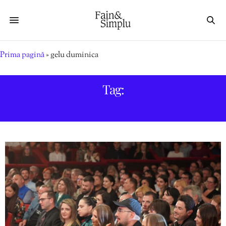
Prima pagină
»
gelu duminica
Tag:
GELU DUMINICA