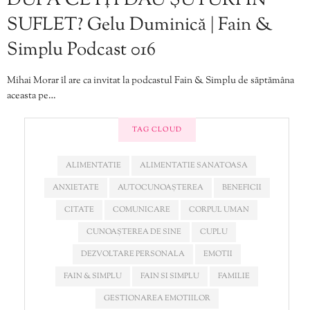
DUPĂ CE ÎȚI DAU ȘUTURI ÎN
SUFLET? Gelu Duminică | Fain &
Simplu Podcast 016
Mihai Morar îl are ca invitat la podcastul Fain & Simplu de săptămâna
aceasta pe…
TAG CLOUD
ALIMENTATIE
ALIMENTATIE SANATOASA
ANXIETATE
AUTOCUNOAȘTEREA
BENEFICII
CITATE
COMUNICARE
CORPUL UMAN
CUNOAȘTEREA DE SINE
CUPLU
DEZVOLTARE PERSONALA
EMOTII
FAIN & SIMPLU
FAIN SI SIMPLU
FAMILIE
GESTIONAREA EMOTIILOR