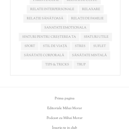
RELATII INTERPERSONALE
RELAXARE
RELAȚIE SĂNĂTOASĂ
RELAȚII DE FAMILIE
SANATATE EMOTIONALA
SFATURI PENTRU CREȘTEREA TA
SFATURI UTILE
SPORT
STIL DE VIAȚĂ
STRES
SUFLET
SĂNĂTATE CORPORALĂ
SĂNĂTATE MINTALĂ
TIPS & TRICKS
TRUP
Prima pagina
Editoriale Mihai Morar
Podcast cu Mihai Morar
Înscrie-te in club