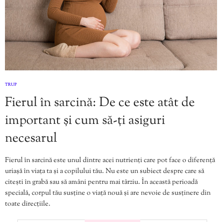
TRUP
Fierul în sarcină: De ce este atât de
important și cum să-ți asiguri
necesarul
Fierul în sarcină este unul dintre acei nutrienți care pot face o diferență
uriașă în viața ta și a copilului tău. Nu este un subiect despre care să
citești în grabă sau să amâni pentru mai târziu. În această perioadă
specială, corpul tău susține o viață nouă și are nevoie de susținere din
toate direcțiile.