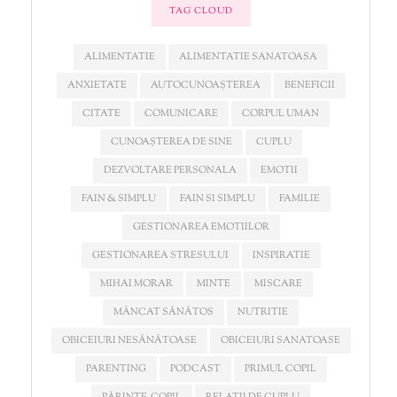
TAG CLOUD
ALIMENTATIE
ALIMENTATIE SANATOASA
ANXIETATE
AUTOCUNOAȘTEREA
BENEFICII
CITATE
COMUNICARE
CORPUL UMAN
CUNOAȘTEREA DE SINE
CUPLU
DEZVOLTARE PERSONALA
EMOTII
FAIN & SIMPLU
FAIN SI SIMPLU
FAMILIE
GESTIONAREA EMOTIILOR
GESTIONAREA STRESULUI
INSPIRATIE
MIHAI MORAR
MINTE
MISCARE
MÂNCAT SĂNĂTOS
NUTRITIE
OBICEIURI NESĂNĂTOASE
OBICEIURI SANATOASE
PARENTING
PODCAST
PRIMUL COPIL
PĂRINTE-COPIL
RELATII DE CUPLU