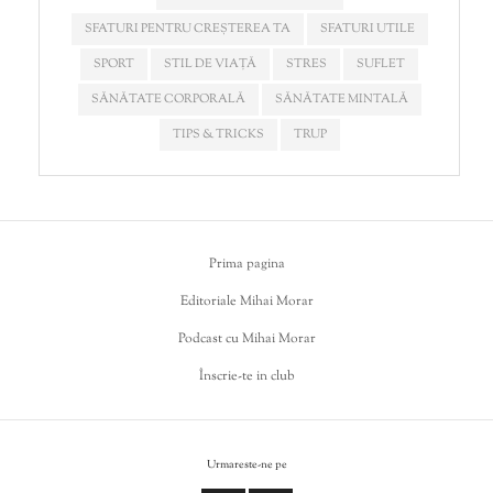
SFATURI PENTRU CREȘTEREA TA
SFATURI UTILE
SPORT
STIL DE VIAȚĂ
STRES
SUFLET
SĂNĂTATE CORPORALĂ
SĂNĂTATE MINTALĂ
TIPS & TRICKS
TRUP
Prima pagina
Editoriale Mihai Morar
Podcast cu Mihai Morar
Înscrie-te in club
Urmareste-ne pe