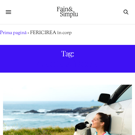
Prima pagină
»
FERICIREA în corp
Tag:
FERICIREA ÎN CORP