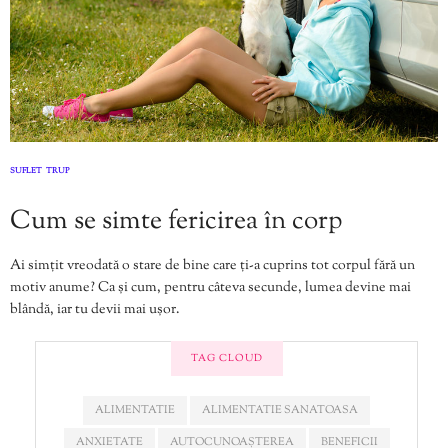
SUFLET
TRUP
,
Cum se simte fericirea în corp
Ai simțit vreodată o stare de bine care ți-a cuprins tot corpul fără un
motiv anume? Ca și cum, pentru câteva secunde, lumea devine mai
blândă, iar tu devii mai ușor.
TAG CLOUD
ALIMENTATIE
ALIMENTATIE SANATOASA
ANXIETATE
AUTOCUNOAȘTEREA
BENEFICII