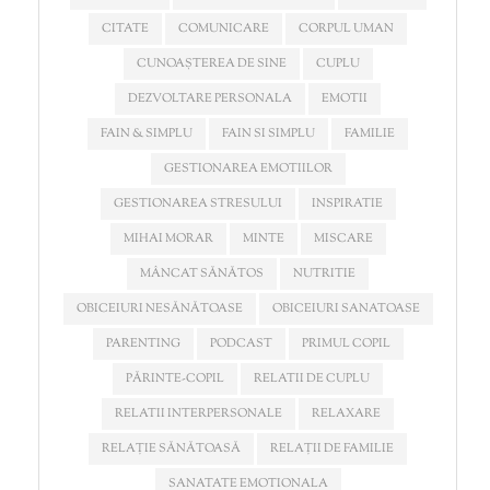
CITATE
COMUNICARE
CORPUL UMAN
CUNOAȘTEREA DE SINE
CUPLU
DEZVOLTARE PERSONALA
EMOTII
FAIN & SIMPLU
FAIN SI SIMPLU
FAMILIE
GESTIONAREA EMOTIILOR
GESTIONAREA STRESULUI
INSPIRATIE
MIHAI MORAR
MINTE
MISCARE
MÂNCAT SĂNĂTOS
NUTRITIE
OBICEIURI NESĂNĂTOASE
OBICEIURI SANATOASE
PARENTING
PODCAST
PRIMUL COPIL
PĂRINTE-COPIL
RELATII DE CUPLU
RELATII INTERPERSONALE
RELAXARE
RELAȚIE SĂNĂTOASĂ
RELAȚII DE FAMILIE
SANATATE EMOTIONALA