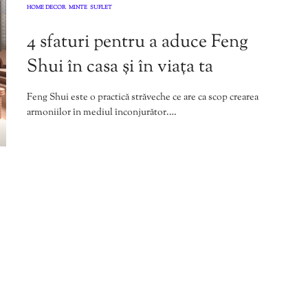
HOME DECOR
MINTE
SUFLET
,
,
4 sfaturi pentru a aduce Feng
Shui în casa și în viața ta
Feng Shui este o practică străveche ce are ca scop crearea
armoniilor în mediul înconjurător.…