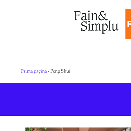
Prima pagină
»
Feng Shui