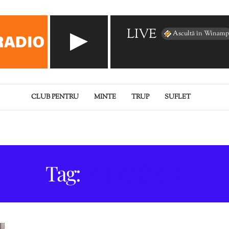
LIVE
Ascultă în Winamp
CLUB PENTRU
MINTE
TRUP
SUFLET
Tag:
FENG SHUI