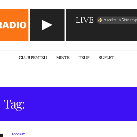
LIVE
Ascultă în Winamp
CLUB PENTRU
MINTE
TRUP
SUFLET
Tag:
FELIX PATRASCANU
PODCAST