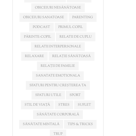
OBICEIURI NESĂNĂTOASE
OBICEIURI SANATOASE
PARENTING
PODCAST
PRIMUL COPIL
PĂRINTE-COPIL
RELATII DE CUPLU
RELATII INTERPERSONALE
RELAXARE
RELAȚIE SĂNĂTOASĂ
RELAȚII DE FAMILIE
SANATATE EMOTIONALA
SFATURI PENTRU CREȘTEREA TA
SFATURI UTILE
SPORT
STIL DE VIAȚĂ
STRES
SUFLET
SĂNĂTATE CORPORALĂ
SĂNĂTATE MINTALĂ
TIPS & TRICKS
TRUP