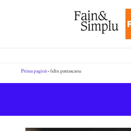
Prima pagină
»
felix patrascanu