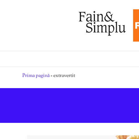
Prima pagină
»
extravertit