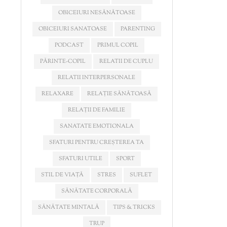
OBICEIURI NESĂNĂTOASE
OBICEIURI SANATOASE
PARENTING
PODCAST
PRIMUL COPIL
PĂRINTE-COPIL
RELATII DE CUPLU
RELATII INTERPERSONALE
RELAXARE
RELAȚIE SĂNĂTOASĂ
RELAȚII DE FAMILIE
SANATATE EMOTIONALA
SFATURI PENTRU CREȘTEREA TA
SFATURI UTILE
SPORT
STIL DE VIAȚĂ
STRES
SUFLET
SĂNĂTATE CORPORALĂ
SĂNĂTATE MINTALĂ
TIPS & TRICKS
TRUP