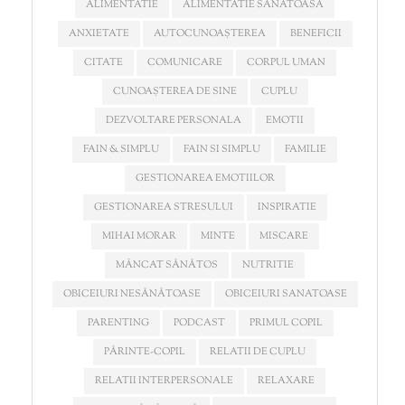
ALIMENTATIE
ALIMENTATIE SANATOASA
ANXIETATE
AUTOCUNOAȘTEREA
BENEFICII
CITATE
COMUNICARE
CORPUL UMAN
CUNOAȘTEREA DE SINE
CUPLU
DEZVOLTARE PERSONALA
EMOTII
FAIN & SIMPLU
FAIN SI SIMPLU
FAMILIE
GESTIONAREA EMOTIILOR
GESTIONAREA STRESULUI
INSPIRATIE
MIHAI MORAR
MINTE
MISCARE
MÂNCAT SĂNĂTOS
NUTRITIE
OBICEIURI NESĂNĂTOASE
OBICEIURI SANATOASE
PARENTING
PODCAST
PRIMUL COPIL
PĂRINTE-COPIL
RELATII DE CUPLU
RELATII INTERPERSONALE
RELAXARE