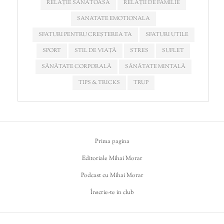
RELAȚIE SĂNĂTOASĂ
RELAȚII DE FAMILIE
SANATATE EMOTIONALA
SFATURI PENTRU CREȘTEREA TA
SFATURI UTILE
SPORT
STIL DE VIAȚĂ
STRES
SUFLET
SĂNĂTATE CORPORALĂ
SĂNĂTATE MINTALĂ
TIPS & TRICKS
TRUP
Prima pagina
Editoriale Mihai Morar
Podcast cu Mihai Morar
Înscrie-te in club