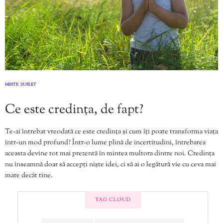
MINTE
SUFLET
,
Ce este credința, de fapt?
Te-ai întrebat vreodată ce este credința și cum îți poate transforma viața
într-un mod profund? Într-o lume plină de incertitudini, întrebarea
aceasta devine tot mai prezentă în mintea multora dintre noi. Credința
nu înseamnă doar să accepți niște idei, ci să ai o legătură vie cu ceva mai
mare decât tine.
TAG CLOUD