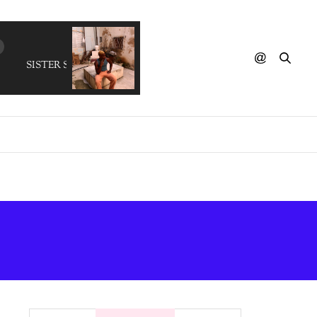
SISTER SLEDGE - Thinking Of You (The Reflex Revision)