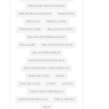
OBICEIURI NESĂNĂTOASE
OBICEIURI SANATOASE
PARENTING
PODCAST
PRIMUL COPIL
PĂRINTE-COPIL
RELATII DE CUPLU
RELATII INTERPERSONALE
RELAXARE
RELAȚIE SĂNĂTOASĂ
RELAȚII DE FAMILIE
SANATATE EMOTIONALA
SFATURI PENTRU CREȘTEREA TA
SFATURI UTILE
SPORT
STIL DE VIAȚĂ
STRES
SUFLET
SĂNĂTATE CORPORALĂ
SĂNĂTATE MINTALĂ
TIPS & TRICKS
TRUP