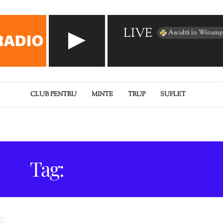
LIVE
Ascultă în Winamp
CLUB PENTRU
MINTE
TRUP
SUFLET
Tag:
ERA DIGITALĂ