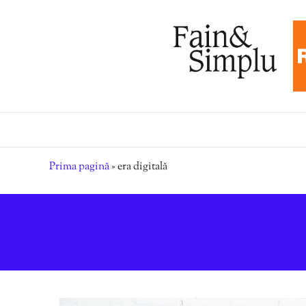
Prima pagină
»
era digitală