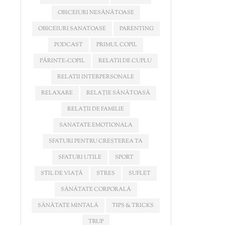
OBICEIURI NESĂNĂTOASE
OBICEIURI SANATOASE
PARENTING
PODCAST
PRIMUL COPIL
PĂRINTE-COPIL
RELATII DE CUPLU
RELATII INTERPERSONALE
RELAXARE
RELAȚIE SĂNĂTOASĂ
RELAȚII DE FAMILIE
SANATATE EMOTIONALA
SFATURI PENTRU CREȘTEREA TA
SFATURI UTILE
SPORT
STIL DE VIAȚĂ
STRES
SUFLET
SĂNĂTATE CORPORALĂ
SĂNĂTATE MINTALĂ
TIPS & TRICKS
TRUP