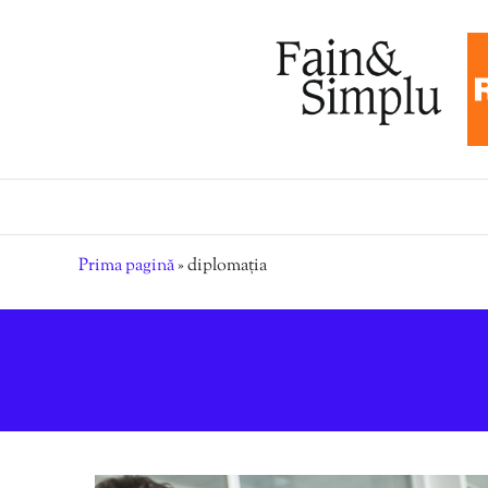
Prima pagină
»
diplomația