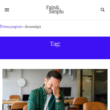
Prima pagină
»
dezamăgit
Tag:
DEZAMĂGIT