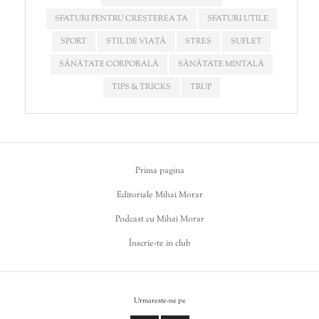
SFATURI PENTRU CREȘTEREA TA
SFATURI UTILE
SPORT
STIL DE VIAȚĂ
STRES
SUFLET
SĂNĂTATE CORPORALĂ
SĂNĂTATE MINTALĂ
TIPS & TRICKS
TRUP
Prima pagina
Editoriale Mihai Morar
Podcast cu Mihai Morar
Înscrie-te in club
Urmareste-ne pe