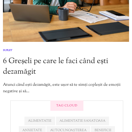
SUFLET
6 Greșeli pe care le faci când ești
dezamăgit
Atunci când ești dezamăgit, este ușor să te simți copleșit de emoții
negative și să…
TAG CLOUD
ALIMENTATIE
ALIMENTATIE SANATOASA
ANXIETATE
AUTOCUNOAȘTEREA
BENEFICII