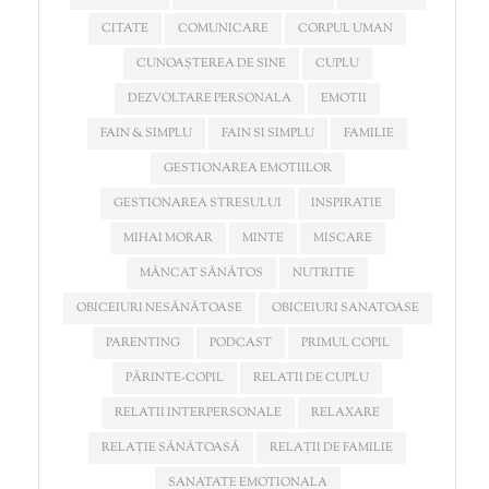
CITATE
COMUNICARE
CORPUL UMAN
CUNOAȘTEREA DE SINE
CUPLU
DEZVOLTARE PERSONALA
EMOTII
FAIN & SIMPLU
FAIN SI SIMPLU
FAMILIE
GESTIONAREA EMOTIILOR
GESTIONAREA STRESULUI
INSPIRATIE
MIHAI MORAR
MINTE
MISCARE
MÂNCAT SĂNĂTOS
NUTRITIE
OBICEIURI NESĂNĂTOASE
OBICEIURI SANATOASE
PARENTING
PODCAST
PRIMUL COPIL
PĂRINTE-COPIL
RELATII DE CUPLU
RELATII INTERPERSONALE
RELAXARE
RELAȚIE SĂNĂTOASĂ
RELAȚII DE FAMILIE
SANATATE EMOTIONALA