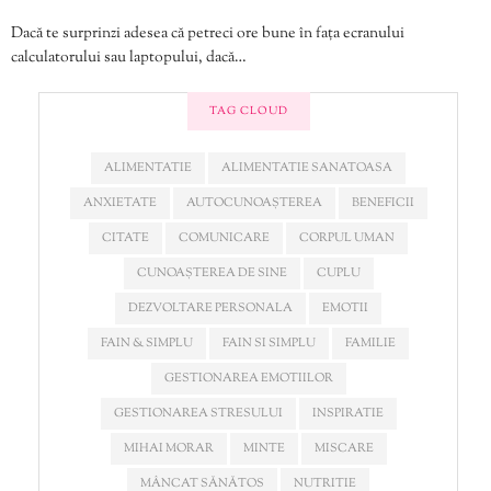
Dacă te surprinzi adesea că petreci ore bune în fața ecranului
calculatorului sau laptopului, dacă…
TAG CLOUD
ALIMENTATIE
ALIMENTATIE SANATOASA
ANXIETATE
AUTOCUNOAȘTEREA
BENEFICII
CITATE
COMUNICARE
CORPUL UMAN
CUNOAȘTEREA DE SINE
CUPLU
DEZVOLTARE PERSONALA
EMOTII
FAIN & SIMPLU
FAIN SI SIMPLU
FAMILIE
GESTIONAREA EMOTIILOR
GESTIONAREA STRESULUI
INSPIRATIE
MIHAI MORAR
MINTE
MISCARE
MÂNCAT SĂNĂTOS
NUTRITIE