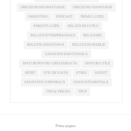
OBICEIURI NESĂNĂTOASE
OBICEIURI SANATOASE
PARENTING
PODCAST
PRIMUL COPIL
PĂRINTE-COPIL
RELATII DE CUPLU
RELATII INTERPERSONALE
RELAXARE
RELAȚIE SĂNĂTOASĂ
RELAȚII DE FAMILIE
SANATATE EMOTIONALA
SFATURI PENTRU CREȘTEREA TA
SFATURI UTILE
SPORT
STIL DE VIAȚĂ
STRES
SUFLET
SĂNĂTATE CORPORALĂ
SĂNĂTATE MINTALĂ
TIPS & TRICKS
TRUP
Prima pagina