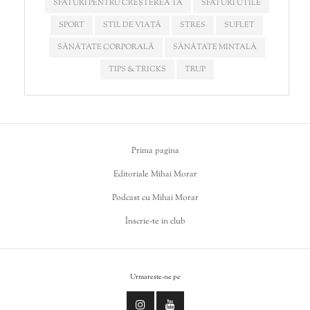
SFATURI PENTRU CREȘTEREA TA
SFATURI UTILE
SPORT
STIL DE VIAȚĂ
STRES
SUFLET
SĂNĂTATE CORPORALĂ
SĂNĂTATE MINTALĂ
TIPS & TRICKS
TRUP
Prima pagina
Editoriale Mihai Morar
Podcast cu Mihai Morar
Înscrie-te in club
Urmareste-ne pe