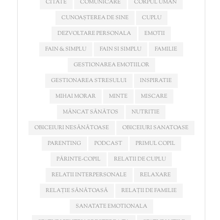
CITATE
COMUNICARE
CORPUL UMAN
CUNOAȘTEREA DE SINE
CUPLU
DEZVOLTARE PERSONALA
EMOTII
FAIN & SIMPLU
FAIN SI SIMPLU
FAMILIE
GESTIONAREA EMOTIILOR
GESTIONAREA STRESULUI
INSPIRATIE
MIHAI MORAR
MINTE
MISCARE
MÂNCAT SĂNĂTOS
NUTRITIE
OBICEIURI NESĂNĂTOASE
OBICEIURI SANATOASE
PARENTING
PODCAST
PRIMUL COPIL
PĂRINTE-COPIL
RELATII DE CUPLU
RELATII INTERPERSONALE
RELAXARE
RELAȚIE SĂNĂTOASĂ
RELAȚII DE FAMILIE
SANATATE EMOTIONALA