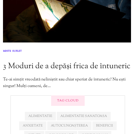
MINTE
SUFLET
,
3 Moduri de a depăși frica de întuneric
Te-ai simțit vreodată neliniștit sau chiar speriat de întuneric? Nu ești
singur! Mulți oameni, de…
TAG CLOUD
ALIMENTATIE
ALIMENTATIE SANATOASA
ANXIETATE
AUTOCUNOAȘTEREA
BENEFICII