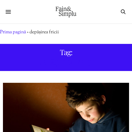
Prima pagină
»
depășirea fricii
Tag:
DEPĂȘIREA FRICII