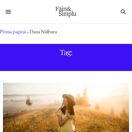
Prima pagină
»
Dana Nălbaru
Tag:
DANA NĂLBARU