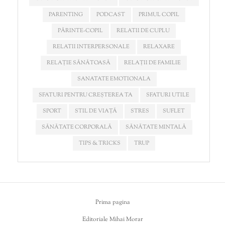
PARENTING
PODCAST
PRIMUL COPIL
PĂRINTE-COPIL
RELATII DE CUPLU
RELATII INTERPERSONALE
RELAXARE
RELAȚIE SĂNĂTOASĂ
RELAȚII DE FAMILIE
SANATATE EMOTIONALA
SFATURI PENTRU CREȘTEREA TA
SFATURI UTILE
SPORT
STIL DE VIAȚĂ
STRES
SUFLET
SĂNĂTATE CORPORALĂ
SĂNĂTATE MINTALĂ
TIPS & TRICKS
TRUP
Prima pagina
Editoriale Mihai Morar