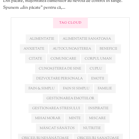
Din păcate, majoritatea oamenilor au nevoia de control în sânge.
Spunem „din păcate” pentru că,…
TAG CLOUD
ALIMENTATIE
ALIMENTATIE SANATOASA
ANXIETATE
AUTOCUNOAȘTEREA
BENEFICII
CITATE
COMUNICARE
CORPUL UMAN
CUNOAȘTEREA DE SINE
CUPLU
DEZVOLTARE PERSONALA
EMOTII
FAIN & SIMPLU
FAIN SI SIMPLU
FAMILIE
GESTIONAREA EMOTIILOR
GESTIONAREA STRESULUI
INSPIRATIE
MIHAI MORAR
MINTE
MISCARE
MÂNCAT SĂNĂTOS
NUTRITIE
OBICEIURI NESĂNĂTOASE
OBICEIURI SANATOASE