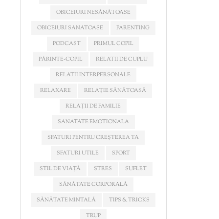
OBICEIURI NESĂNĂTOASE
OBICEIURI SANATOASE
PARENTING
PODCAST
PRIMUL COPIL
PĂRINTE-COPIL
RELATII DE CUPLU
RELATII INTERPERSONALE
RELAXARE
RELAȚIE SĂNĂTOASĂ
RELAȚII DE FAMILIE
SANATATE EMOTIONALA
SFATURI PENTRU CREȘTEREA TA
SFATURI UTILE
SPORT
STIL DE VIAȚĂ
STRES
SUFLET
SĂNĂTATE CORPORALĂ
SĂNĂTATE MINTALĂ
TIPS & TRICKS
TRUP