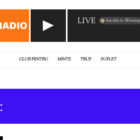
LIVE
Ascultă în Winamp
CLUB PENTRU
MINTE
TRUP
SUFLET
:
CUM SA SLABESTI SANA