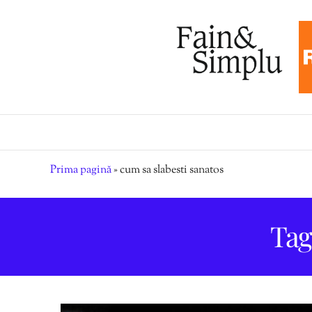
Prima pagină
»
cum sa slabesti sanatos
Tag