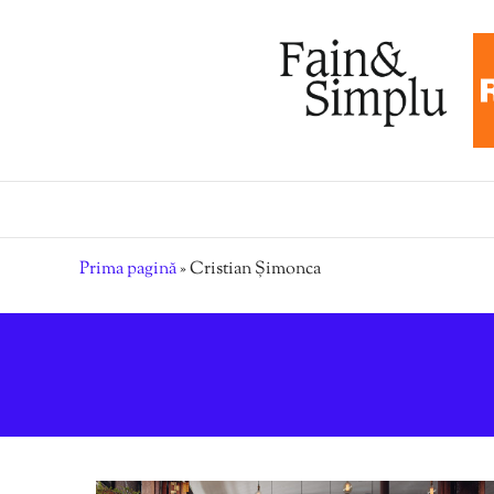
Prima pagină
»
Cristian Șimonca