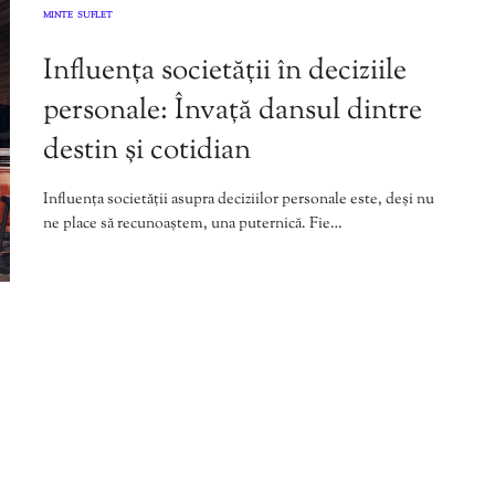
MINTE
SUFLET
,
Influența societății în deciziile
personale: Învață dansul dintre
destin și cotidian
Influența societății asupra deciziilor personale este, deși nu
ne place să recunoaștem, una puternică. Fie…