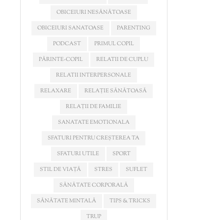
OBICEIURI NESĂNĂTOASE
OBICEIURI SANATOASE
PARENTING
PODCAST
PRIMUL COPIL
PĂRINTE-COPIL
RELATII DE CUPLU
RELATII INTERPERSONALE
RELAXARE
RELAȚIE SĂNĂTOASĂ
RELAȚII DE FAMILIE
SANATATE EMOTIONALA
SFATURI PENTRU CREȘTEREA TA
SFATURI UTILE
SPORT
STIL DE VIAȚĂ
STRES
SUFLET
SĂNĂTATE CORPORALĂ
SĂNĂTATE MINTALĂ
TIPS & TRICKS
TRUP