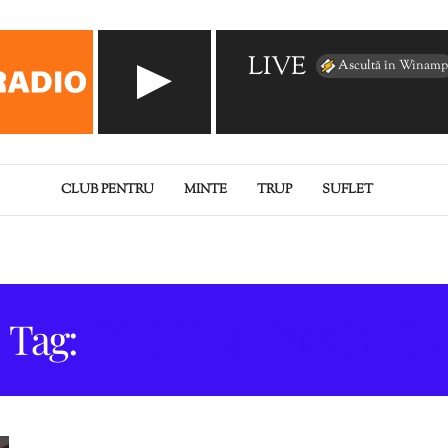
LIVE
Ascultă în Winamp
CLUB PENTRU
MINTE
TRUP
SUFLET
Tag:
CRISTIAN ȘIMONCA