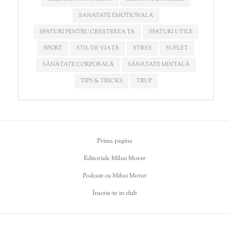
SANATATE EMOTIONALA
SFATURI PENTRU CREȘTEREA TA
SFATURI UTILE
SPORT
STIL DE VIAȚĂ
STRES
SUFLET
SĂNĂTATE CORPORALĂ
SĂNĂTATE MINTALĂ
TIPS & TRICKS
TRUP
Prima pagina
Editoriale Mihai Morar
Podcast cu Mihai Morar
Înscrie-te in club