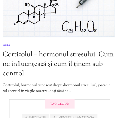
MINTE
Cortizolul – hormonul stresului: Cum
ne influențează și cum îl ținem sub
control
Cortizolul, hormonul cunoscut drept „hormonul stresului”, joacă un
rol esențial în viețile noastre, deși rămâne…
TAG CLOUD
ALIMENTATIE
ALIMENTATIE SANATOASA