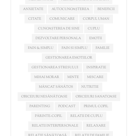
ANXIETATE
AUTOCUNOAȘTEREA
BENEFICII
CITATE
COMUNICARE
CORPUL UMAN
CUNOAȘTEREA DE SINE
CUPLU
DEZVOLTARE PERSONALA
EMOTII
FAIN & SIMPLU
FAIN SI SIMPLU
FAMILIE
GESTIONAREA EMOTIILOR
GESTIONAREA STRESULUI
INSPIRATIE
MIHAI MORAR
MINTE
MISCARE
MÂNCAT SĂNĂTOS
NUTRITIE
OBICEIURI NESĂNĂTOASE
OBICEIURI SANATOASE
PARENTING
PODCAST
PRIMUL COPIL
PĂRINTE-COPIL
RELATII DE CUPLU
RELATII INTERPERSONALE
RELAXARE
RELAȚIE SĂNĂTOASĂ
RELAȚII DE FAMILIE