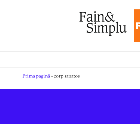
Prima pagină
»
corp sanatos