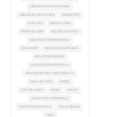
OBICEIURI NESĂNĂTOASE
OBICEIURI SANATOASE
PARENTING
PODCAST
PRIMUL COPIL
PĂRINTE-COPIL
RELATII DE CUPLU
RELATII INTERPERSONALE
RELAXARE
RELAȚIE SĂNĂTOASĂ
RELAȚII DE FAMILIE
SANATATE EMOTIONALA
SFATURI PENTRU CREȘTEREA TA
SFATURI UTILE
SPORT
STIL DE VIAȚĂ
STRES
SUFLET
SĂNĂTATE CORPORALĂ
SĂNĂTATE MINTALĂ
TIPS & TRICKS
TRUP