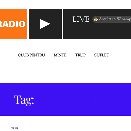
LIVE
Ascultă în Winamp
CLUB PENTRU
MINTE
TRUP
SUFLET
Tag:
CORP SANATOS
TRUP