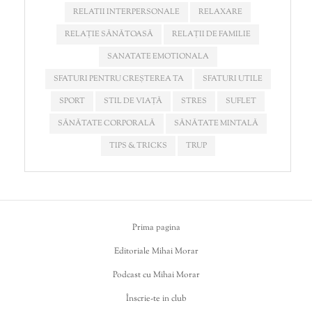
RELATII INTERPERSONALE
RELAXARE
RELAȚIE SĂNĂTOASĂ
RELAȚII DE FAMILIE
SANATATE EMOTIONALA
SFATURI PENTRU CREȘTEREA TA
SFATURI UTILE
SPORT
STIL DE VIAȚĂ
STRES
SUFLET
SĂNĂTATE CORPORALĂ
SĂNĂTATE MINTALĂ
TIPS & TRICKS
TRUP
Prima pagina
Editoriale Mihai Morar
Podcast cu Mihai Morar
Înscrie-te in club