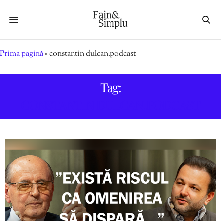
Prima pagină
»
constantin dulcan.podcast
Tag:
CONSTANTIN DULCAN.PODCAST