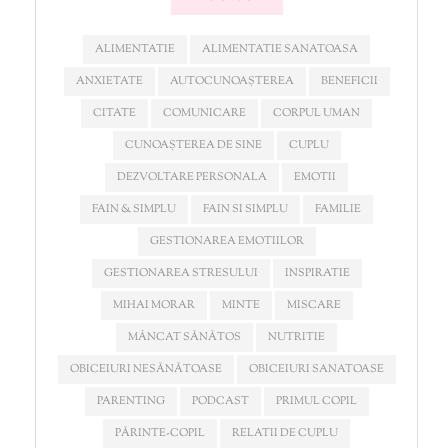
ALIMENTATIE
ALIMENTATIE SANATOASA
ANXIETATE
AUTOCUNOAȘTEREA
BENEFICII
CITATE
COMUNICARE
CORPUL UMAN
CUNOAȘTEREA DE SINE
CUPLU
DEZVOLTARE PERSONALA
EMOTII
FAIN & SIMPLU
FAIN SI SIMPLU
FAMILIE
GESTIONAREA EMOTIILOR
GESTIONAREA STRESULUI
INSPIRATIE
MIHAI MORAR
MINTE
MISCARE
MÂNCAT SĂNĂTOS
NUTRITIE
OBICEIURI NESĂNĂTOASE
OBICEIURI SANATOASE
PARENTING
PODCAST
PRIMUL COPIL
PĂRINTE-COPIL
RELATII DE CUPLU