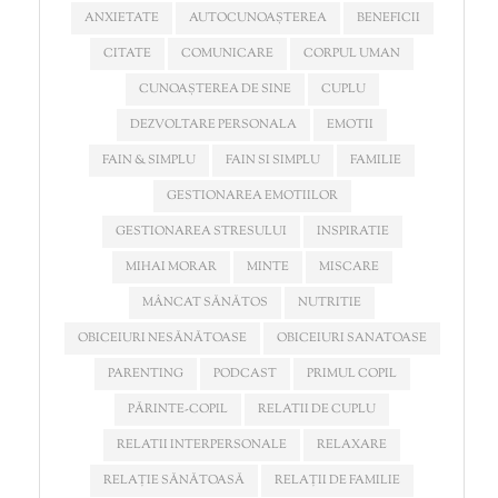
ANXIETATE
AUTOCUNOAȘTEREA
BENEFICII
CITATE
COMUNICARE
CORPUL UMAN
CUNOAȘTEREA DE SINE
CUPLU
DEZVOLTARE PERSONALA
EMOTII
FAIN & SIMPLU
FAIN SI SIMPLU
FAMILIE
GESTIONAREA EMOTIILOR
GESTIONAREA STRESULUI
INSPIRATIE
MIHAI MORAR
MINTE
MISCARE
MÂNCAT SĂNĂTOS
NUTRITIE
OBICEIURI NESĂNĂTOASE
OBICEIURI SANATOASE
PARENTING
PODCAST
PRIMUL COPIL
PĂRINTE-COPIL
RELATII DE CUPLU
RELATII INTERPERSONALE
RELAXARE
RELAȚIE SĂNĂTOASĂ
RELAȚII DE FAMILIE