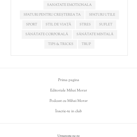
SANATATE EMOTIONALA
SFATURI PENTRU CREȘTEREA TA
SFATURI UTILE
SPORT
STIL DE VIAȚĂ
STRES
SUFLET
SĂNĂTATE CORPORALĂ
SĂNĂTATE MINTALĂ
TIPS & TRICKS
TRUP
Prima pagina
Editoriale Mihai Morar
Podcast cu Mihai Morar
Înscrie-te in club
Urmareste-ne pe