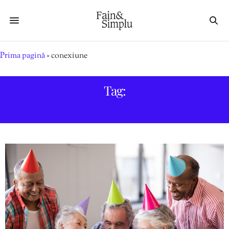
Prima pagină
»
conexiune
Tag:
CONEXIUNE