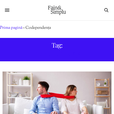
Prima pagină
»
Codependența
Tag:
CODEPENDENȚA