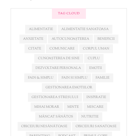
TAG CLOUD
ALIMENTATIE
ALIMENTATIE SANATOASA
ANXIETATE
AUTOCUNOAȘTEREA
BENEFICII
CITATE
COMUNICARE
CORPUL UMAN
CUNOAȘTEREA DE SINE
CUPLU
DEZVOLTARE PERSONALA
EMOTII
FAIN & SIMPLU
FAIN SI SIMPLU
FAMILIE
GESTIONAREA EMOTIILOR
GESTIONAREA STRESULUI
INSPIRATIE
MIHAI MORAR
MINTE
MISCARE
MÂNCAT SĂNĂTOS
NUTRITIE
OBICEIURI NESĂNĂTOASE
OBICEIURI SANATOASE
PARENTING
PODCAST
PRIMUL COPIL