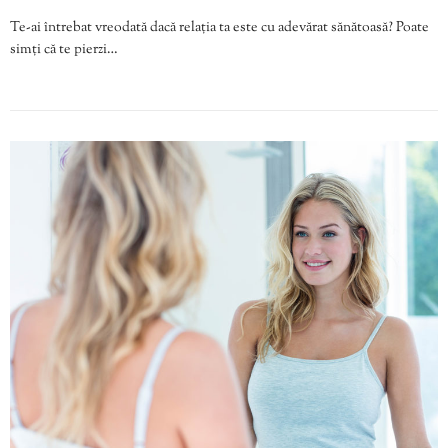
Te-ai întrebat vreodată dacă relația ta este cu adevărat sănătoasă? Poate
simți că te pierzi…