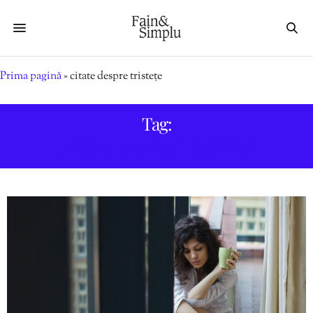
Prima pagină
»
citate despre tristețe
Tag:
CITATE DESPRE TRISTEȚE