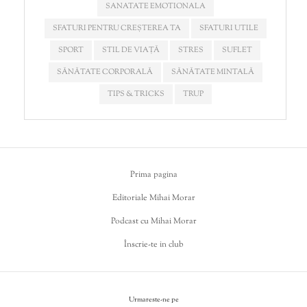
SANATATE EMOTIONALA
SFATURI PENTRU CREȘTEREA TA
SFATURI UTILE
SPORT
STIL DE VIAȚĂ
STRES
SUFLET
SĂNĂTATE CORPORALĂ
SĂNĂTATE MINTALĂ
TIPS & TRICKS
TRUP
Prima pagina
Editoriale Mihai Morar
Podcast cu Mihai Morar
Înscrie-te in club
Urmareste-ne pe