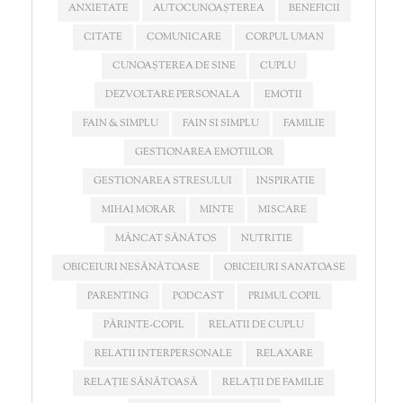
ANXIETATE
AUTOCUNOAȘTEREA
BENEFICII
CITATE
COMUNICARE
CORPUL UMAN
CUNOAȘTEREA DE SINE
CUPLU
DEZVOLTARE PERSONALA
EMOTII
FAIN & SIMPLU
FAIN SI SIMPLU
FAMILIE
GESTIONAREA EMOTIILOR
GESTIONAREA STRESULUI
INSPIRATIE
MIHAI MORAR
MINTE
MISCARE
MÂNCAT SĂNĂTOS
NUTRITIE
OBICEIURI NESĂNĂTOASE
OBICEIURI SANATOASE
PARENTING
PODCAST
PRIMUL COPIL
PĂRINTE-COPIL
RELATII DE CUPLU
RELATII INTERPERSONALE
RELAXARE
RELAȚIE SĂNĂTOASĂ
RELAȚII DE FAMILIE