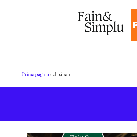
Prima pagină
»
chisinau