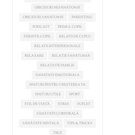
OBICEIURI NESĂNĂTOASE
OBICEIURI SANATOASE
PARENTING
PODCAST
PRIMUL COPIL
PĂRINTE-COPIL
RELATII DE CUPLU
RELATII INTERPERSONALE
RELAXARE
RELAȚIE SĂNĂTOASĂ
RELAȚII DE FAMILIE
SANATATE EMOTIONALA
SFATURI PENTRU CREȘTEREA TA
SFATURI UTILE
SPORT
STIL DE VIAȚĂ
STRES
SUFLET
SĂNĂTATE CORPORALĂ
SĂNĂTATE MINTALĂ
TIPS & TRICKS
TRUP