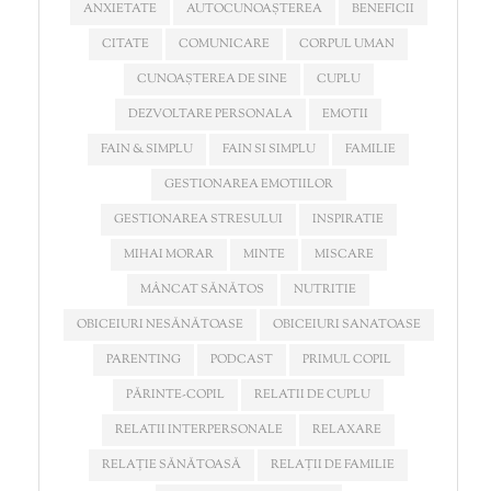
ANXIETATE
AUTOCUNOAȘTEREA
BENEFICII
CITATE
COMUNICARE
CORPUL UMAN
CUNOAȘTEREA DE SINE
CUPLU
DEZVOLTARE PERSONALA
EMOTII
FAIN & SIMPLU
FAIN SI SIMPLU
FAMILIE
GESTIONAREA EMOTIILOR
GESTIONAREA STRESULUI
INSPIRATIE
MIHAI MORAR
MINTE
MISCARE
MÂNCAT SĂNĂTOS
NUTRITIE
OBICEIURI NESĂNĂTOASE
OBICEIURI SANATOASE
PARENTING
PODCAST
PRIMUL COPIL
PĂRINTE-COPIL
RELATII DE CUPLU
RELATII INTERPERSONALE
RELAXARE
RELAȚIE SĂNĂTOASĂ
RELAȚII DE FAMILIE