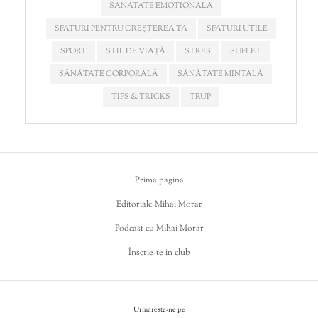
SANATATE EMOTIONALA
SFATURI PENTRU CREȘTEREA TA
SFATURI UTILE
SPORT
STIL DE VIAȚĂ
STRES
SUFLET
SĂNĂTATE CORPORALĂ
SĂNĂTATE MINTALĂ
TIPS & TRICKS
TRUP
Prima pagina
Editoriale Mihai Morar
Podcast cu Mihai Morar
Înscrie-te in club
Urmareste-ne pe