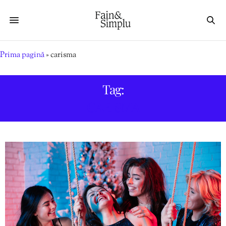
Prima pagină
»
carisma
Tag:
CARISMA