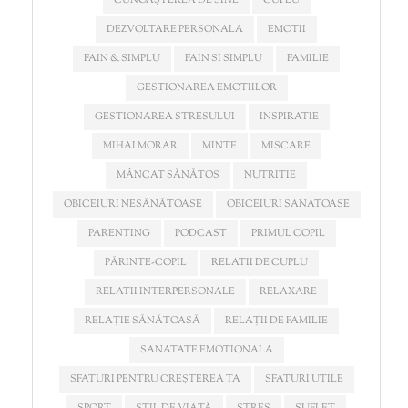
CUNOAȘTEREA DE SINE
CUPLU
DEZVOLTARE PERSONALA
EMOTII
FAIN & SIMPLU
FAIN SI SIMPLU
FAMILIE
GESTIONAREA EMOTIILOR
GESTIONAREA STRESULUI
INSPIRATIE
MIHAI MORAR
MINTE
MISCARE
MÂNCAT SĂNĂTOS
NUTRITIE
OBICEIURI NESĂNĂTOASE
OBICEIURI SANATOASE
PARENTING
PODCAST
PRIMUL COPIL
PĂRINTE-COPIL
RELATII DE CUPLU
RELATII INTERPERSONALE
RELAXARE
RELAȚIE SĂNĂTOASĂ
RELAȚII DE FAMILIE
SANATATE EMOTIONALA
SFATURI PENTRU CREȘTEREA TA
SFATURI UTILE