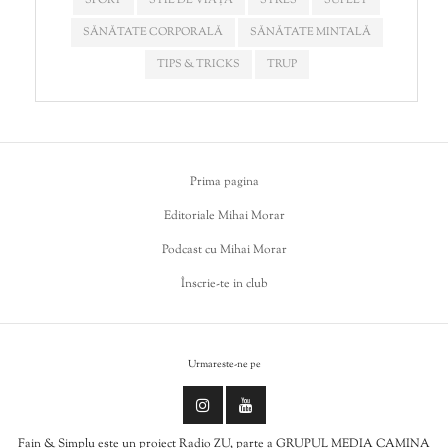
SPORT
STIL DE VIAȚĂ
STRES
SUFLET
SĂNĂTATE CORPORALĂ
SĂNĂTATE MINTALĂ
TIPS & TRICKS
TRUP
Prima pagina
Editoriale Mihai Morar
Podcast cu Mihai Morar
Înscrie-te in club
Urmareste-ne pe
Fain & Simplu este un proiect Radio ZU, parte a GRUPUL MEDIA CAMINA