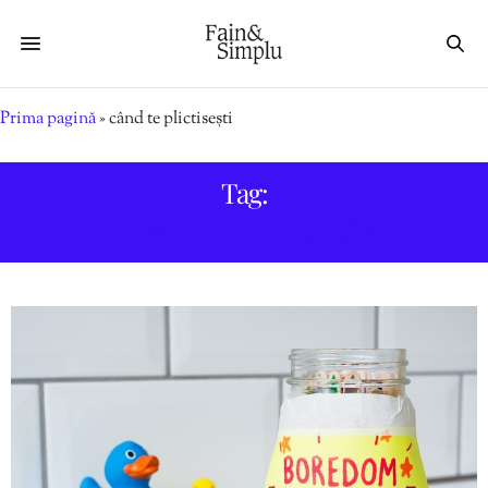
Prima pagină
»
când te plictisești
Tag:
CÂND TE PLICTISEȘTI