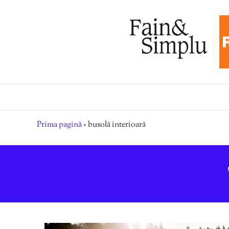
Prima pagină
»
busolă interioară