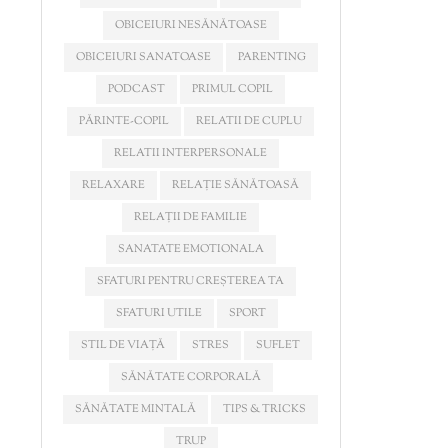
OBICEIURI NESĂNĂTOASE
OBICEIURI SANATOASE
PARENTING
PODCAST
PRIMUL COPIL
PĂRINTE-COPIL
RELATII DE CUPLU
RELATII INTERPERSONALE
RELAXARE
RELAȚIE SĂNĂTOASĂ
RELAȚII DE FAMILIE
SANATATE EMOTIONALA
SFATURI PENTRU CREȘTEREA TA
SFATURI UTILE
SPORT
STIL DE VIAȚĂ
STRES
SUFLET
SĂNĂTATE CORPORALĂ
SĂNĂTATE MINTALĂ
TIPS & TRICKS
TRUP