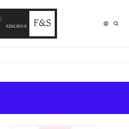
REBORN BEAT - I Love The Way You Love
Ă