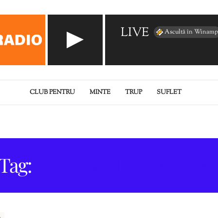
LIVE
Ascultă în Winamp
CLUB PENTRU
MINTE
TRUP
SUFLET
Tag:
BUSOLĂ INTERIOAR