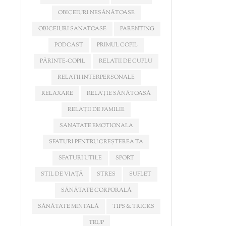
OBICEIURI NESĂNĂTOASE
OBICEIURI SANATOASE
PARENTING
PODCAST
PRIMUL COPIL
PĂRINTE-COPIL
RELATII DE CUPLU
RELATII INTERPERSONALE
RELAXARE
RELAȚIE SĂNĂTOASĂ
RELAȚII DE FAMILIE
SANATATE EMOTIONALA
SFATURI PENTRU CREȘTEREA TA
SFATURI UTILE
SPORT
STIL DE VIAȚĂ
STRES
SUFLET
SĂNĂTATE CORPORALĂ
SĂNĂTATE MINTALĂ
TIPS & TRICKS
TRUP