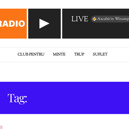
LIVE
Ascultă în Winamp
CLUB PENTRU
MINTE
TRUP
SUFLET
Tag:
BUCURIA ÎN CORP