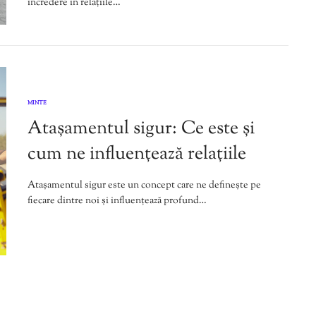
încredere în relațiile…
MINTE
Atașamentul sigur: Ce este și
cum ne influențează relațiile
Atașamentul sigur este un concept care ne definește pe
fiecare dintre noi și influențează profund…