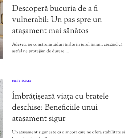
Descoperă bucuria de a fi
vulnerabil: Un pas spre un
atașament mai sănătos
Adesea, ne construim ziduri înalte în jurul inimii, crezând că
astfel ne protejăm de durere.…
MINTE
SUFLET
,
Îmbrățișează viața cu brațele
deschise: Beneficiile unui
atașament sigur
Un atașament sigur este ca o ancoră care ne oferă stabilitate și