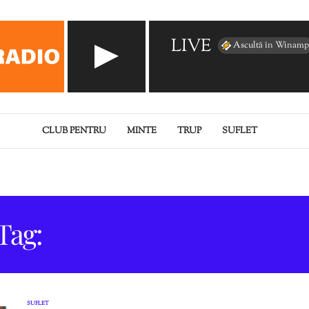
LIVE
Ascultă în Winamp
CLUB PENTRU
MINTE
TRUP
SUFLET
Tag:
ATAȘAMENTUL SIGU
SUFLET