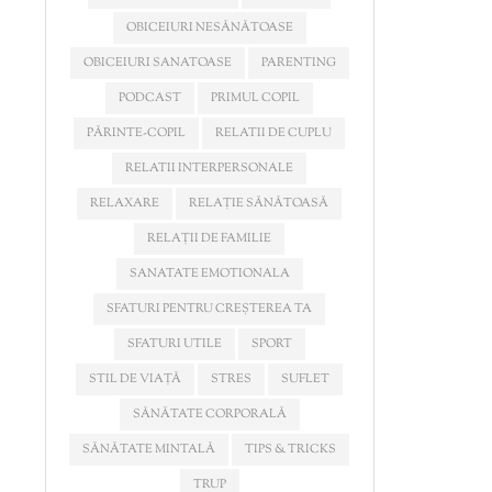
OBICEIURI NESĂNĂTOASE
OBICEIURI SANATOASE
PARENTING
PODCAST
PRIMUL COPIL
PĂRINTE-COPIL
RELATII DE CUPLU
RELATII INTERPERSONALE
RELAXARE
RELAȚIE SĂNĂTOASĂ
RELAȚII DE FAMILIE
SANATATE EMOTIONALA
SFATURI PENTRU CREȘTEREA TA
SFATURI UTILE
SPORT
STIL DE VIAȚĂ
STRES
SUFLET
SĂNĂTATE CORPORALĂ
SĂNĂTATE MINTALĂ
TIPS & TRICKS
TRUP