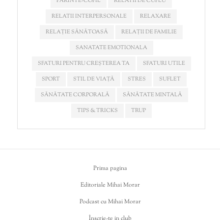
PĂRINTE-COPIL
RELATII DE CUPLU
RELATII INTERPERSONALE
RELAXARE
RELAȚIE SĂNĂTOASĂ
RELAȚII DE FAMILIE
SANATATE EMOTIONALA
SFATURI PENTRU CREȘTEREA TA
SFATURI UTILE
SPORT
STIL DE VIAȚĂ
STRES
SUFLET
SĂNĂTATE CORPORALĂ
SĂNĂTATE MINTALĂ
TIPS & TRICKS
TRUP
Prima pagina
Editoriale Mihai Morar
Podcast cu Mihai Morar
Înscrie-te in club