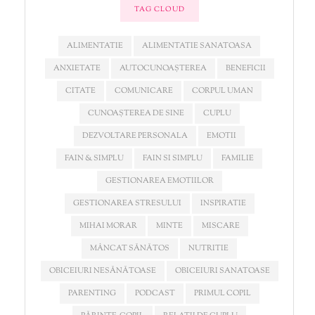
TAG CLOUD
ALIMENTATIE
ALIMENTATIE SANATOASA
ANXIETATE
AUTOCUNOAȘTEREA
BENEFICII
CITATE
COMUNICARE
CORPUL UMAN
CUNOAȘTEREA DE SINE
CUPLU
DEZVOLTARE PERSONALA
EMOTII
FAIN & SIMPLU
FAIN SI SIMPLU
FAMILIE
GESTIONAREA EMOTIILOR
GESTIONAREA STRESULUI
INSPIRATIE
MIHAI MORAR
MINTE
MISCARE
MÂNCAT SĂNĂTOS
NUTRITIE
OBICEIURI NESĂNĂTOASE
OBICEIURI SANATOASE
PARENTING
PODCAST
PRIMUL COPIL