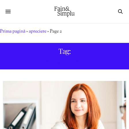
Prima pagină
»
apreciere
»
Page 2
Tag:
APRECIERE