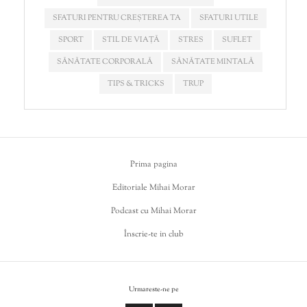
SFATURI PENTRU CREȘTEREA TA
SFATURI UTILE
SPORT
STIL DE VIAȚĂ
STRES
SUFLET
SĂNĂTATE CORPORALĂ
SĂNĂTATE MINTALĂ
TIPS & TRICKS
TRUP
Prima pagina
Editoriale Mihai Morar
Podcast cu Mihai Morar
Înscrie-te in club
Urmareste-ne pe