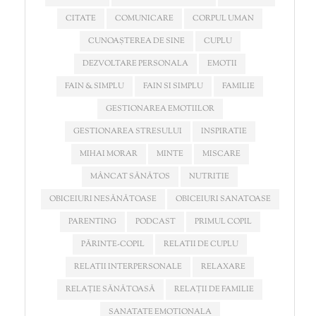
CITATE
COMUNICARE
CORPUL UMAN
CUNOAȘTEREA DE SINE
CUPLU
DEZVOLTARE PERSONALA
EMOTII
FAIN & SIMPLU
FAIN SI SIMPLU
FAMILIE
GESTIONAREA EMOTIILOR
GESTIONAREA STRESULUI
INSPIRATIE
MIHAI MORAR
MINTE
MISCARE
MÂNCAT SĂNĂTOS
NUTRITIE
OBICEIURI NESĂNĂTOASE
OBICEIURI SANATOASE
PARENTING
PODCAST
PRIMUL COPIL
PĂRINTE-COPIL
RELATII DE CUPLU
RELATII INTERPERSONALE
RELAXARE
RELAȚIE SĂNĂTOASĂ
RELAȚII DE FAMILIE
SANATATE EMOTIONALA