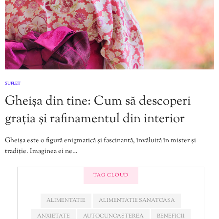
SUFLET
Gheișa din tine: Cum să descoperi
grația și rafinamentul din interior
Gheișa este o figură enigmatică și fascinantă, învăluită în mister și
tradiție. Imaginea ei ne…
TAG CLOUD
ALIMENTATIE
ALIMENTATIE SANATOASA
ANXIETATE
AUTOCUNOAȘTEREA
BENEFICII