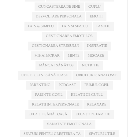
CUNOAȘTEREA DE SINE
CUPLU
DEZVOLTARE PERSONALA
EMOTII
FAIN & SIMPLU
FAIN SI SIMPLU
FAMILIE
GESTIONAREA EMOTIILOR
GESTIONAREA STRESULUI
INSPIRATIE
MIHAI MORAR
MINTE
MISCARE
MÂNCAT SĂNĂTOS
NUTRITIE
OBICEIURI NESĂNĂTOASE
OBICEIURI SANATOASE
PARENTING
PODCAST
PRIMUL COPIL
PĂRINTE-COPIL
RELATII DE CUPLU
RELATII INTERPERSONALE
RELAXARE
RELAȚIE SĂNĂTOASĂ
RELAȚII DE FAMILIE
SANATATE EMOTIONALA
SFATURI PENTRU CREȘTEREA TA
SFATURI UTILE