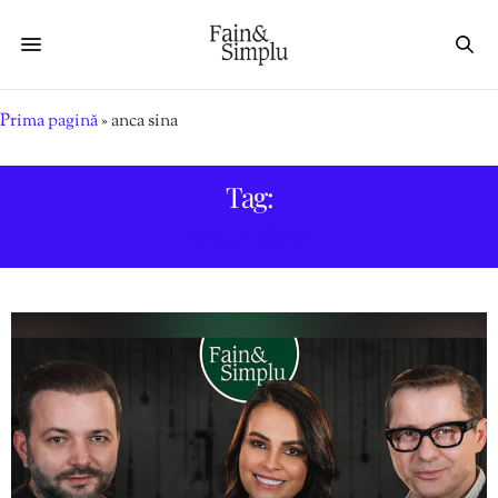
Prima pagină
»
anca sina
Tag:
ANCA SINA