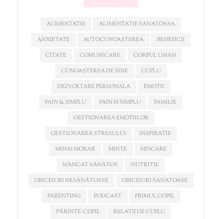
ALIMENTATIE
ALIMENTATIE SANATOASA
ANXIETATE
AUTOCUNOAȘTEREA
BENEFICII
CITATE
COMUNICARE
CORPUL UMAN
CUNOAȘTEREA DE SINE
CUPLU
DEZVOLTARE PERSONALA
EMOTII
FAIN & SIMPLU
FAIN SI SIMPLU
FAMILIE
GESTIONAREA EMOTIILOR
GESTIONAREA STRESULUI
INSPIRATIE
MIHAI MORAR
MINTE
MISCARE
MÂNCAT SĂNĂTOS
NUTRITIE
OBICEIURI NESĂNĂTOASE
OBICEIURI SANATOASE
PARENTING
PODCAST
PRIMUL COPIL
PĂRINTE-COPIL
RELATII DE CUPLU