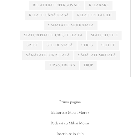
RELATII INTERPERSONALE
RELAXARE
RELAȚIE SĂNĂTOASĂ
RELAȚII DE FAMILIE
SANATATE EMOTIONALA
SFATURI PENTRU CREȘTEREA TA
SFATURI UTILE
SPORT
STIL DE VIAȚĂ
STRES
SUFLET
SĂNĂTATE CORPORALĂ
SĂNĂTATE MINTALĂ
TIPS & TRICKS
TRUP
Prima pagina
Editoriale Mihai Morar
Podcast cu Mihai Morar
Înscrie-te in club